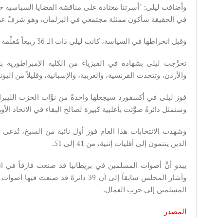
وأضافت ليلى: "أسرتنا معتادة على مناقشة القضايا السياسية حو
في الحقيقة سأكون ممثلة مجتمعي في البرلمان، وهو شرفٌ عظيمٌ 
وقبل انخراطها في السياسة، كانت ليلى ذات الـ 36 ربيعاً مُعلِّمة فيزياء في أكسفورد، وناشطة مجتمعية في حيّها.
تخرَّجت ليلى بشهادة في الفيزياء من الكلية الإمبراطورية بل
والأردن، وتتحدث الفرنسية، والعربية، والإسبانية، وقليلاً من اليونان
وستمثل دائرةً صوَّتت بأغلبية كبيرة لصالح البقاء في الاتحاد الأو
وشهدت الانتخابات هذا العام فوز أول نائبة من السيخ، تُدعى
الذين ينتمون إلى أقليات إثنية، من 41 إلى 51.
وأشار المجلس سابقاً إلى أن 39 دائرةً قد 
المسلمين إلى حزب العمال.
المصدر