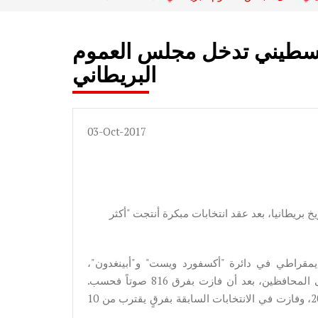
فلسطيني تدخل مجلس العموم
البريطاني
03-Oct-2017
خ بريطانيا، بعد عقد انتخابات مبكرة أنتجت "أكثر
يمقراطي في دائرة "أكسفورد ويست" و"أبينغدون"،
منافستها نيكولا بلاكوود، وزيرة الصحة السابقة التي تنتمي إلى المحافظين، بعد أن فازت بفرق 816 صوتاً فحسب.
واحتفظت نيكولا بمقعد مجلس العموم عن الدائرة منذ عام 2010، وفازت في الانتخابات السابقة بفرقٍ يقترب من 10