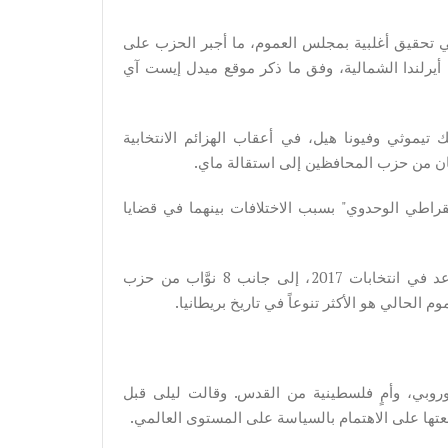
 تحقيق أغلبية بمجلس العموم، ما أجبر الحزب على
يرلندا الشمالية، وفق ما ذكر موقع ميدل إيست آي
ِك تيموثي وفيونا هيل، في أعقاب الهزائم الانتخابية
لمان من حزب المحافظين إلى استقالة ماي.
قراطي الوحدوي" بسبب الاختلافات بينهما في قضايا
وستكون ليلى واحدةً من 11 نائباً من أقليات أثنية فازوا بمقاعد في انتخابات 2017، إلى جانب 8 نوَّاب من حزب
الحالي هو الأكثر تنوعاً في تاريخ بريطانيا.
لأوروبي، وأمٍ فلسطينية من القدس. وقالت ليلى قبل
َّعتها على الاهتمام بالسياسة على المستوى العالمي.