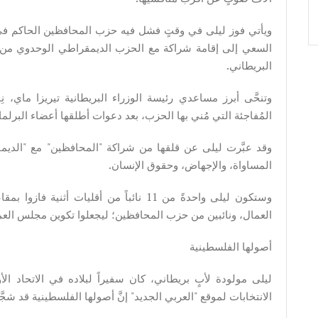
ويأتي فوز ليلى في وقتٍ فشل فيه حزب المحافظين الحاكم في
السعي إلى إقامة شراكة مع الحزب الديمقراطي الوحدوي من أ
البريطاني.
وتنحَّى أبرز مساعدي رئيسة الوزراء البريطانية تيريزا ماي، ن
المُفاجئة التي مُني بها الحزب، بعد دعوات أطلقها أعضاء البر
وقد عبَّرت ليلى عن قلقها من شراكة "المحافظين" مع "الديم
المساواة، والإجهاض، وحقوق الإنسان.
العمال، ونائبين من حزب المحافظين؛ ليجعلوا تكوين مجلس العموم 
أصولها الفلسطينية
ليلى مولودة لأبٍ بريطاني، كان سفيراً لبلاده في الاتحاد ا
الانتخابات لموقع "العربي الجديد" إنَّ أصولها الفلسطينية قد شج