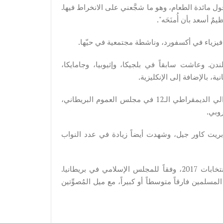
ل مائدة الطعام، وهو ما شجَّعني على الانخراط فيها.
أسعد بأن أُمنَحَه".
ندن. وعاشت سابقاً في بلجيكا، وإثيوبيا، وجامايكا،
ية، بالإضافة إلى الإنكليزية.
فوز ليلى في أكسفورد سيجعلها واحدةً من نوَّاب الحزب الليبرالي الديمقراطي الـ12 في مجلس العموم البريطاني،
روبي.
 بريت كاور جيل، وشهدت أيضاً زيادة في عدد النواب
يبدو أنَّ أصوات المسلمين في بريطانيا قد صنعت فارقاً في انتخابات 2017، وفقاً للمجلس الإسلامي في بريطانيا.
صنعت فيها أصوات المسلمين فارقاً متوسطاً أو كبيراً، مع ميل المُصوِّتين