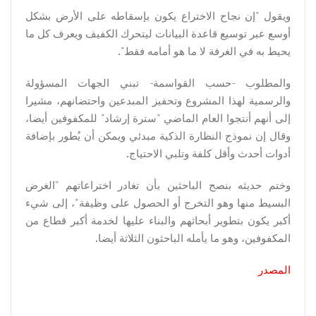
ويقول "إن نجاح الاختراع يكون بإسقاطه على الأرض بشكل
أوسع عبر توسيع قاعدة البيانات ليتحرك الكفيف ويعرف كل ما
يحيط به في الغرفة لا ما هو أمامه فقط".
والمطلوب -حسب القواسمة- تبني الجهات المسؤولة
والرسمية لهذا المشروع وتحفيز المبدعين واحتضانهم، مشيرا
إلى أنهم أنتجوا العام الماضي "سترة إرشاد" للمكفوفين أيضا،
وقال إن نموذج النظارة الذكية مبدئي ويمكن أن يُطور بإضافة
أدوات أحدث وأقل كلفة وتلبي الاحتياج.
وختم حديثه بنصح الباحثين بأن تغادر اختراعاتهم "الغرض
البسيط منها وهو التخرج أو الحصول على وظيفة"، إلى شيء
أكبر يكون بتطوير أبحاثهم والبناء عليها لخدمة أكبر قطاع من
المكفوفين، وهو ما يأمله الباحثون الثلاثة أيضا.
المصدر