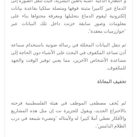
و"النظارة الذكية" أشبه بالعين البشرية، حيث تنقل الصورة إلى
الدماغ عبر كاميرا مثبتة فوقها ومتصلة سلكيا بقاعدة بيانات
إلكترونية ليقوم الدماغ بتحليلها ومعرفة محتواها بناء على
معلومات وصور سابقة خزنت داخل تلك البيانات عبر
"خوارزميات معقدة".
ثم تنقل البيانات المحللة في رسالة صوتية باستخدام سماعة
أذن تساعد المكفوف في البحث على الأشياء دون الحاجة إلى
مساعدة الأشخاص الآخرين، مما يعني توفير الوقت والجهد
للمكفوف.
تخفيف المعاناة
لم يُخف مصطفى الموظف في هيئة الفلسطينية فرحته
بالاختراع الجديد، ويقول للجزيرة نت إن مثل هذه المشاريع
والأفكار تعطي أملا كبيرا له ولأمثاله "وتضيء شمعة في درب
الظلام الدامس".