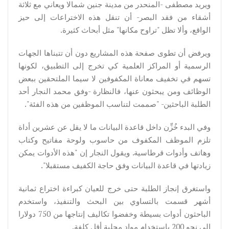
ويريد مصطفى -المنحدر من مدينة جنين شمالا ويعاني مع ثلاثة
أشقاء من فقد البصر- أن تنقل هذه الاختراعات إلى حيز
الواقع، وألا تظل "تراوح مكانها" مثل أبحاث كثيرة.
ويرفض أن تطوى صفحة هذه المشاريع دون أن تتبناها الجهات
الرسمية أو المراكز العلمية كي تخرج إلى التطبيق، لكونها
تسهم في تخفيف معاناة المكفوفين لا سيما الملتحقين ببعض
الوظائف ومن يبحثون عنها، فالنظارة -وفق محمد النجار أحد
الطلبة الباحثين- "صممت لتناسب الموظفين من هذه الفئة".
وفي البدء خُزِّن داخل قاعدة البيانات ما لا يقل عن عشرين أداة
تلزم الموظف المكفوف من حاسوب ولوحة مفاتيح وكتاب
وهاتف وأدوات قرطاسية. ويقول النجار إن "هذه الأدوات يمكن
زيادتها في قاعدة البيانات وفق حاجة الكفيف مستقبلا".
واستغرق إنجاز الطلبة حتى خرج للعيان كبراءة اختراع ثمانية
أشهر قسمت بالتساوي بين البحث والتنفيذ، واستخدم
الباحثون أدوات بسيطة وخفضوا تكاليف إنتاجها من 750 دولارا
إلى نحو 200 باستخدام مواد محلية أقل كلفة.