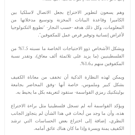
وهم يسعون لتطوير الاختراع بجعل الاتصال لاسلكيا بين
الكاميرا وقاعدة البيانات المخزنة وتوسيع مدخلاتها من
المعلومات، وكل ذلك هدفه -حسب النجار- "تطويع التكنولوجيا
لأغراض إنسانية وتوفير فرص عمل للمكفوفين".
ويشكل الأشخاص ذوو الاحتياجات الخاصة ما نسبته 7.5% من
الفلسطينيين (ما يزيد على ثلاثمئة ألف معاق)، وتقدر نسبة
المكفوفين منهم بـ1.6%.
ويمكن لهذه النظارة الذكية أن تخفف من معاناة الكفيف
بشكل كبير وملموس، خاصة أنها -وفق المحاضر بجامعة
بوليتكنيك رمزي القواسمة- ستقود لتعريفه بكل ما يحيط به.
ويؤكد القواسمة أنه لم تسجل فلسطينيا مثل براءة الاختراع
هذه، وأن ما وجد من أبحاث في هذا الشأن لم يتجاوز الجانب
النظري، إضافة إلى اختراع بعض الحساسات التي ترشد
الكفيف يمنة ويسرة وإذا ما كان هناك عائق أمامه.