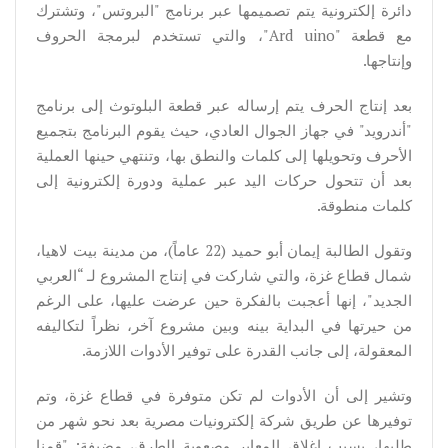
دائرة إلكترونية يتم تصميمها عبر برنامج "البروتس"، وتشترك
مع قطعة "Ard uino"، والتي تستخدم لبرمجة الحروف
وإنتاجها.
بعد إنتاج الحرف يتم إرساله عبر قطعة البلوتوث إلى برنامج
"أندرويد" في جهاز الجوال العادي، حيث يقوم البرنامج بتجميع
الأحرف وتحويلها إلى كلمات والنطق بها، وتنتهي حينها العملية
بعد أن تتحول حركات اليد عبر عملية ودورة إلكترونية إلى
كلمات منطوقة.
وتقول الطالبة إيمان أبو حميد (22 عاماً)، من مدينة بيت لاهيا،
شمال قطاع غزة، والتي شاركت في إنتاج المشروع لـ “العربي
الجديد"، إنها أعجبت بالفكرة حين عرضت عليها، على الرغم
من حيرتها في البداية بينه وبين مشروع آخر، نظراً لتكاليفه
المعقولة، إلى جانب القدرة على توفير الأدوات اللازمة.
وتشير إلى أن الأدوات لم تكن متوفرة في قطاع غزة، وتم
توفيرها عن طريق شركة إلكترونيات مصرية بعد نحو شهر من
طلبها، بسبب إغلاق المعابر وصعوبة الطرق، مضيفة: "قمنا