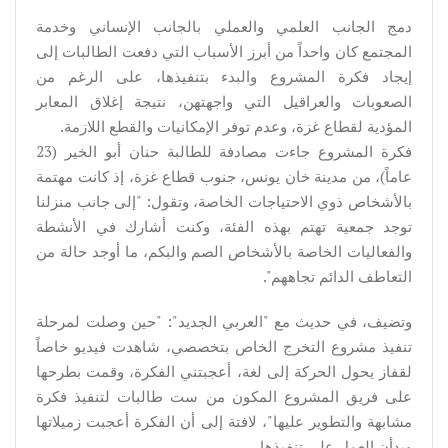
دمج الجانب العلمي والعملي بالجانب الإنساني وخدمة
المجتمع كان واحداً من أبرز الأسباب التي دفعت الطالبات إلى
إيجاد فكرة المشروع والبدء بتنفيذها، على الرغم من
الصعوبات والعراقيل التي واجهتهن، نتيجة إغلاق المعابر
المؤدية لقطاع غزة، وعدم توفر الإمكانيات والقطع اللازمة.
فكرة المشروع جاءت مصادفة للطالبة حنان أبو الخير (23
عاماً)، من مدينة خان يونس، جنوب قطاع غزة، إذ كانت مهتمة
بالأشخاص ذوي الاحتياجات الخاصة، وتقول: "إلى جانب منزلنا
توجد جمعية تهتم بهذه الفئة، وكنت أشارك في الأنشطة
والفعاليات الخاصة بالأشخاص الصم والبكم، ما أوجد حالة من
التعاطف الدائم تجاههم".
وتضيف، في حديث مع "العربي الجديد": "حين وصلت لمرحلة
تنفيذ مشروع التخرج الخاص بتخصصي، شاهدت فيديو خاصاً
لقفاز يحول الحركة إلى لغة، أعجبتني الفكرة، وقمت بطرحها
على فريق المشروع المكون من ست طالبات لتنفيذ فكرة
مشابهة والتطوير عليها"، لافتة إلى أن الفكرة أعجبت زميلاتها
وبدأن العمل على تنفيذها.