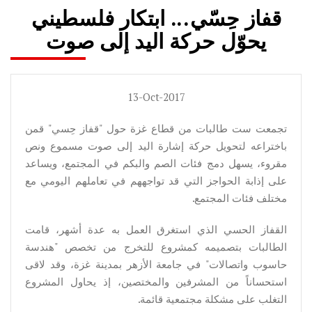
قفاز حِسّي... ابتكار فلسطيني
يحوّل حركة اليد إلى صوت
13-Oct-2017
تجمعت ست طالبات من قطاع غزة حول "قفاز حِسي" قمن
باختراعه لتحويل حركة إشارة اليد إلى صوت مسموع ونص
مقروء، يسهل دمج فئات الصم والبكم في المجتمع، ويساعد
على إذابة الحواجز التي قد تواجههم في تعاملهم اليومي مع
مختلف فئات المجتمع.
القفاز الحسي الذي استغرق العمل به عدة أشهر، قامت
الطالبات بتصميمه كمشروع للتخرج من تخصص "هندسة
حاسوب واتصالات" في جامعة الأزهر بمدينة غزة، وقد لاقى
استحساناً من المشرفين والمختصين، إذ يحاول المشروع
التغلب على مشكلة مجتمعية قائمة.