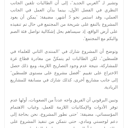
وتشير لـ “العربي الجديد"، إلى أن الطالبات تلقين الجانب
النظري في الفصل الأول، بينما بدأن العمل في الجانب
العملي، وقد استمر نحو 5 أشهر، مضيفة: "يمكن أن يعود
المشروع بالنفع على شريحة من المجتمع في حال تم تنفيذه
على أرض الواقع، إذ سيساهم بحل إشكالية تواصل فئة الصم
والبكم مع المجتمع".
وتوضح أن المشروع شارك في "المنتدى الثاني للعلماء في
فلسطين"، لكن الطالبات لم يتمكنَّ من مغادرة قطاع غزة
للمشاركة، نتيجة عدم وجود التصاريح اللازمة، ومع ذلك حصل
الاختراع على تقييم "أفضل مشروع على مستوى فلسطين"
إلى جانب مشاريع أخرى، كذلك شارك في مسابقة للمشاريع
الريادية.
وتبين البرقوني أن الفريق واجه عدداً من الصعوبات، أولها عدم
توفر الأدوات والإمكانيات اللازمة للعمل، وغياب الاهتمام
المؤسساتي، مضيفة: "حتى نطور المشروع، نحن بحاجة إلى
دعم لوجستي ومادي، حتى نتمكن من تنفيذ المشروع على