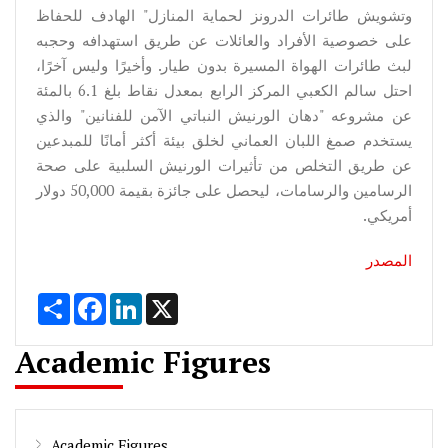
وتشويش طائرات الدرونز لحماية المنازل" الهادف للحفاظ
على خصوصية الأفراد والعائلات عن طريق استهدافه وحجبه
لبث طائرات الهواة المسيرة بدون طيار. وأخيرًا وليس آخرًا،
احتل سالم الكعبي المركز الرابع بمعدل نقاط بلغ 6.1 بالمئة
عن مشروعه "دهان الورنيش النباتي الآمن للفنانين" والذي
يستخدم صمغ اللبان العماني لخلق بيئة أكثر أمانًا للمبدعين
عن طريق التخلص من تأثيرات الورنيش السلبية على صحة
الرسامين والرسامات، ليحصل على جائزة بقيمة 50,000 دولار
أمريكي.
المصدر
Share
Facebook
LinkedIn
X
Academic Figures
Academic Figures