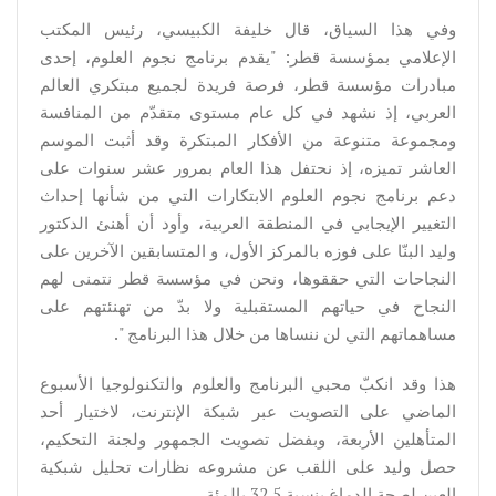
وفي هذا السياق، قال خليفة الكبيسي، رئيس المكتب
الإعلامي بمؤسسة قطر: "يقدم برنامج نجوم العلوم، إحدى
مبادرات مؤسسة قطر، فرصة فريدة لجميع مبتكري العالم
العربي، إذ نشهد في كل عام مستوى متقدّم من المنافسة
ومجموعة متنوعة من الأفكار المبتكرة وقد أثبت الموسم
العاشر تميزه، إذ نحتفل هذا العام بمرور عشر سنوات على
دعم برنامج نجوم العلوم الابتكارات التي من شأنها إحداث
التغيير الإيجابي في المنطقة العربية، وأود أن أهنئ الدكتور
وليد البنّا على فوزه بالمركز الأول، و المتسابقين الآخرين على
النجاحات التي حققوها، ونحن في مؤسسة قطر نتمنى لهم
النجاح في حياتهم المستقبلية ولا بدّ من تهنئتهم على
مساهماتهم التي لن ننساها من خلال هذا البرنامج ".
هذا وقد انكبّ محبي البرنامج والعلوم والتكنولوجيا الأسبوع
الماضي على التصويت عبر شبكة الإنترنت، لاختيار أحد
المتأهلين الأربعة، وبفضل تصويت الجمهور ولجنة التحكيم،
حصل وليد على اللقب عن مشروعه نظارات تحليل شبكية
العين لصحة الدماغ بنسبة 32.5 بالمئة.