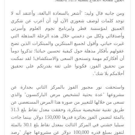
ومن جانبه قال وليد: "أشعر بالسعادة البالغة، وأعتقد أنه لا
توجد كلمات لوصف شعوري الآن. أود أن أعرب عن شكري
العميق لمؤسسة قطر ولبرنامج نجوم العلوم وأسرتي
وأصدقائي ولكل من دعمني خلال هذه الرحلة المذهلة التي
غيرت حياتي. وأقول لجميع المبتكرين والمبتكرات الذين تضج
عقولهم بأفكار مذهلة حول كيفية تحسين حياتنا؛ تذكروا دوماً
أن أفكاركم مهمة وتستحق السعى والاستكشاف! لقد تمكنت
من تحقيق الفوز، فكونوا على ثقة بقدرتكم على تحقيق
أحلامكم بلا شك".
واستحقت نور مجبور الفوز بالمركز الثاني بجدارة عن
مشروعها "عدة بحثية لتشخيص مرض الباركنسون" والذي
تسعى من خلالها للتغيير من صورة هذا المرض المستعصي عن
طريق تقنية تشخيصية مبتكرة، وحققت معدل نقاط بلغ 31.3
بالمئة لتضمن الفوز بجائزة قدرها 150,000 دولار. بينما جاءت
سيليا خشني في المركز الثالث بمعدل نقاط بلغ 30.1 بالمئة
لتفوز بمبلغ قدره 100,000 دولار عن مشروعها جهاز "رصد