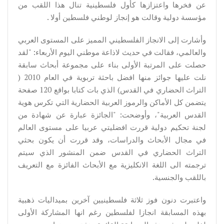
عن فخرها واعتزازها كأول فلسطينية تنال هذا اللقب من
مؤسسة دولية وقالت هو إنجاز لوطني فلسطين أولا .
وأشارت إلى الانجاز الفلسطيني المميز على المستوى العربي
والعالمي، فقالت في حديث لاذاعة موطني اليوم الأربعاء: "لقد
حصلت على المرتبة الأولى بناء على مجموعة أبحاث سابقة
نلت عليها جوائز منها افضل باحثة تربوية في العام 2010 (
التراث الحضاري في القدس) الذي بات كتابا بواقع 120 صفحة
يتضمن كل الأماكن والرموز العربية الحضارية التي تكرس هوية
القدس العربية"، وأوضحت: "الجائزة عبارة عن شهادة من
لجنة تحكيم دولية قررت افضليتي عربيا على مستوى العالم
في مجال الأبحاث والدراسات، وقد قررت أن يكون بحثي
التراث الحضاري في القدس ضمن المنشور الذي سيتم
ترجمته الى اللغة الانكليزية مع الأبحاث الفائزة مع التعريف
باللقب والجنسية.
واعتبرت دنون فوز ثلاثة فلسطينيين آخرين بميداليات ذهبية
بهذه المسابقة انجازا لفلسطين رغم انها المشاركة الأولى