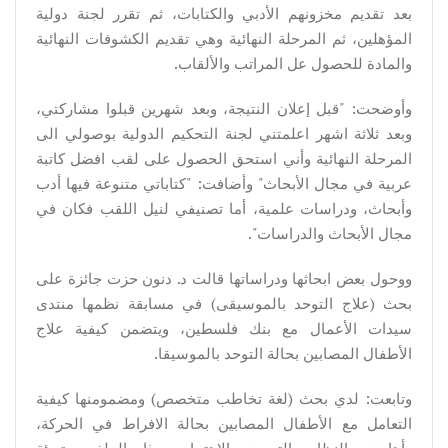
بعد تقديم مخزونهم الأدبي والكتابات، ثم تقرر لجنة دولية
المؤهلين، ثم المرحلة النهائية وهي تقديم الكشوفات النهائية
والمادة للحصول عل المراتب والألقاب.
وأوضحت: "قبل إعلان النتيجة، وبعد شهرين قبلوا مشاركتي،
وبعد ثلاثة اشهر اعلمتني لجنة التحكيم الدولية بوصولي الى
المرحلة النهائية وأني استحق الحصول على لقب افضل كاتبة
عربية في مجال الأبحاث" وأضافت: "كتاباتي متنوعة فيها أدب
وأبحاث، ودراسات علمية، أما تصنيفي لنيل اللقب فكان في
مجال الأبحاث والدراسات".
ووحول بعض ابحاثها ودراساتها قالت د. دنون حزت جائزة على
بحث (علاج التوحد بالموسيقى) في مسابقة نظمها منتدى
سيدات الأعمال مع بنك فلسطين، ويتضمن كيفية علاج
الأطفال المصابين بحالة التوحد بالموسيقا.
وتابعت: لدي بحث (لغة تخاطب متخصص) ومضمومنها كيفية
التعامل مع الأطفال المصابين بحالة الافراط في الحركة،
وأهابت بالنظام التربوي الاهتمام بهذا الملف وتهيئة