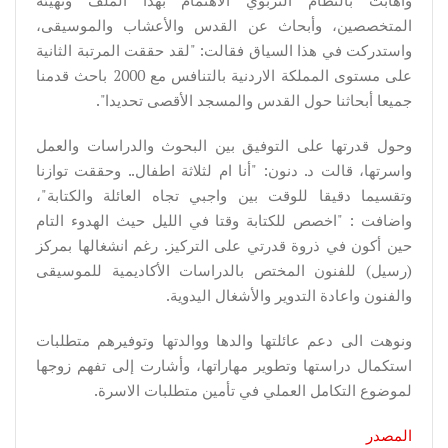
المتخصصين، وأبحاث عن القدس والأعشاب والموسيقى،
واستدركت في هذا السياق فقالت: "لقد حققت المرتبة الثانية
على مستوى المملكة الاردنية بالتنافس مع 2000 باحث قدمنا
جميعا أبحاثنا حول القدس والمسجد الأقصى تحديدا".
وحول قدرتها على التوفيق بين البحوث والدراسات والعمل
واسرتها، قالت د. دنون: "أنا ام لثلاثة اطفال.. وحققت توازنا
وتقسيما دقيقا للوقت بين واجبي تجاه العائلة والكتابة"،
واضافت : "اخصص للكتابة وقتا في الليل حيث الهدوء التام
حين أكون في ذروة قدرتي على التركيز. رغم انشغالها بمركز
(رسيل) للفنون المختص بالدراسات الأكاديمية للموسيقى
والفنون واعادة التدوير والأشغال اليدوية.
ونوهت الى دعم عائلتها والدها ووالدتها وتوفيرهم متطلبات
استكمال دراستها وتطوير مهاراتها، وأشارت إلى تفهم زوجها
لموضوع التكامل العملي في تأمين متطلبات الاسرة.
المصدر