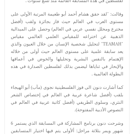
لفلسطين في هذه المسابقة القائمة منذ تسع سنوات .
وقالت: "لقد حقق هشام أحمد أبو طعيمة المرتبة الأولى على
مستوى العرب في العالم حيث فاز بجائزة ولقب (أفضل
مخترع ومحلل نفسي عربي في العالم) وحصل على الميدالية
الذهبية عن اختراعه للمقياس العلمي العالمي مقياس
"TEAMAH" لتحليل شخصية الإنسان من خلال العيون والذي
يعد سابقة علمية على مستوى العالم حيث أولى من خلاله
الإهتمام بالنفس البشرية وتحليلها والخوض في أعماقها
والإبحار في ثناياها ليضمن بذلك لفلسطين الصدارة في هذه
البطولة العالمية .
كما أشارت دنون الى فوز الفلسطينية نجوى (مآب) أبو الهيجاء
بلقب (أفضل شاعرة عربية في العالم في إختصاص الشعر
النثري، وسلوى الطريفي (أفضل كاتبة عربية في العالم في
النصوص الأدبية المفتوحة).
وشرحت دنون برنامج المشاركة في المسابقة الذي يستمر 6
شهور ويمر بثلاثة مراحل: ألأولى يتم فيها اختيار المتسابقين