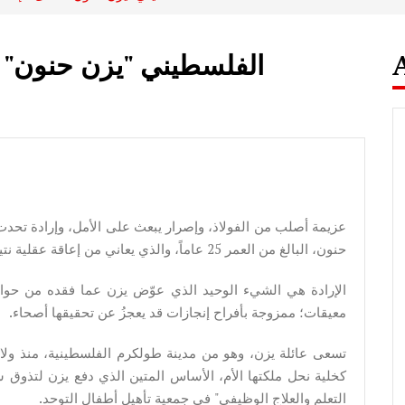
الفلسطيني "يزن حنون" تح
عزيمة أصلب من الفولاذ، وإصرار يبعث على الأمل، وإرادة تح
حنون، البالغ من العمر 25 عاماً، والذي يعاني من إعاقة عقلية نتيجة خطأ طبي.
الإرادة هي الشيء الوحيد الذي عوّض يزن عما فقده من حو
معيقات؛ ممزوجة بأفراح إنجازات قد يعجزُ عن تحقيقها أصحاء.
تسعى عائلة يزن، وهو من مدينة طولكرم الفلسطينية، منذ ولا
كخلية نحل ملكتها الأم، الأساس المتين الذي دفع يزن لتذوق 
التعلم والعلاج الوظيفي" في جمعية تأهيل أطفال التوحد.