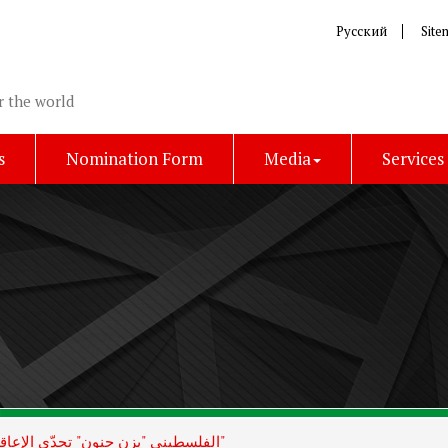
Русский
Site
r the world
s
Nomination Form
Media
Services
الفلسطيني "يزن حنون" تحدّى الإعاقة ليُصبح بطلاً في "الأولمبياد الخاص"