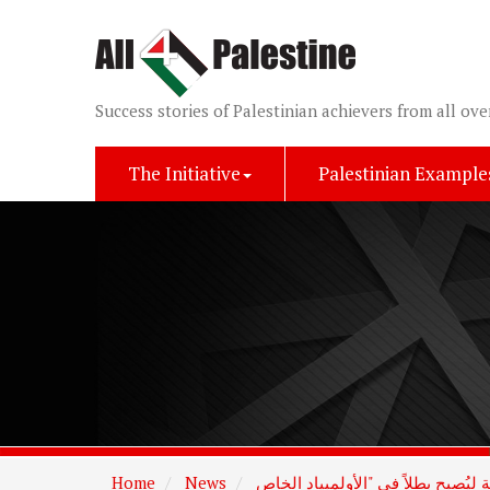
Success stories of Palestinian achievers from all ove
The Initiative
Palestinian Example
Home
News