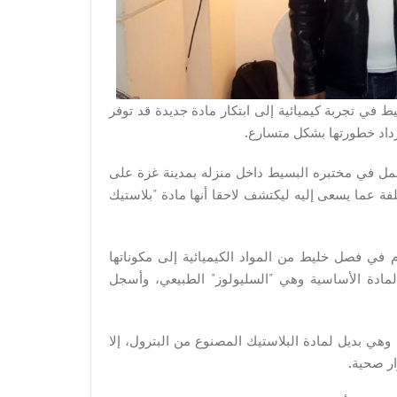
 في تجربة كيميائية إلى ابتكار مادة جديدة قد توفر
تزداد خطورتها بشكل متسارع.
لتطبيقية يعمل في مختبره البسيط داخل منزله بمدينة غزة على
فة عما يسعى إليه ليكتشف لاحقا أنها مادة "بلاستيك
ب لتحضير شرائح (TLC) التي تستخدم في فصل خليط من المواد الكيميائية إلى مكوناتها
مادة الأساسية وهي "السليولوز" الطبيعي، وأسجل
هي بديل لمادة البلاستيك المصنوع من البترول، إلا
ار صحية.