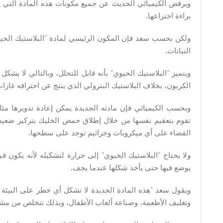
ويرفض الكيميائي الحديث عن جميع مكونات هذه المادة التي ي
براءة اختراعها.
ولكن بحسب سعد فإن المكون الرئيسي لمادة "البلاستيك الحيو
النباتات.
ويتميز "البلاستيك الحيوي" بأنه قابل للتحلل، وبالتالي لا يشك
الكربون، بخلاف البلاستيك البترولي الذي ينتج عن احتراقه غاز
وبحسب الكيميائي فإن مادته الجديدة يمكن إعادة تدويرها مئات
تقوم بتعقيم نفسها من خلال إطلاق حمض الخليك بتركيز ضعيف 
القضاء على أي ميكروبات وجراثيم توجد على سطحها.
ولا يحتاج "البلاستيك الحيوي" إلى حرارة لتشكيله لأنه يكون ف
يوضع فيها حتى يأخذ شكلها عندما يجف.
ويقول سعد "هذه المادة الجديدة لا تشكل أي خطر على البيئة أ
وتغليف الأطعمة، وصناعة ألعاب الأطفال، وبذلك نتخلص من مشاك