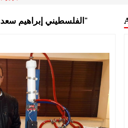
الفلسطيني إبراهيم سعد يكتشف بلاستيك "قابل للأكل"