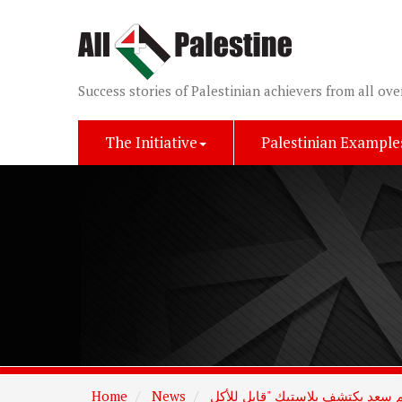
Success stories of Palestinian achievers from all ove
The Initiative
Palestinian Example
Home
News