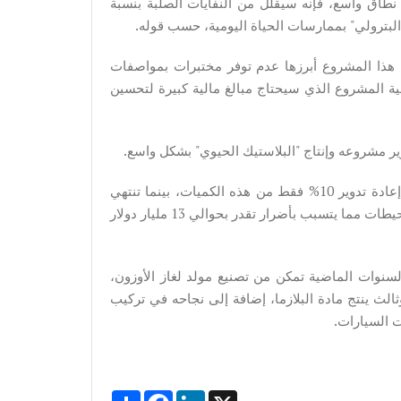
طاق واسع، فإنه سيقلل من النفايات الصلبة بنسبة
 البترولي" بممارسات الحياة اليومية، حسب قوله.
هذا المشروع أبرزها عدم توفر مختبرات بمواصفات
مية المشروع الذي سيحتاج مبالغ مالية كبيرة لتحسين
 مشروعه وإنتاج "البلاستيك الحيوي" بشكل واسع.
ويقدر الإنتاج العالمي من البلاستيك سنويا بنحو 280 طنا، يتم إعادة تدوير 10% فقط من هذه الكميات، بينما تنتهي
كميات هائلة من القمامة الناتجة عن هذا الإنتاج إلى البحار والمحيطات مما يتسبب بأضرار تقدر بحوالي 13 مليار دولار
لسنوات الماضية تمكن من تصنيع مولد لغاز الأوزون،
ثالث ينتج مادة البلازما، إضافة إلى نجاحه في تركيب
ت السيارات.
Share
Facebook
LinkedIn
X