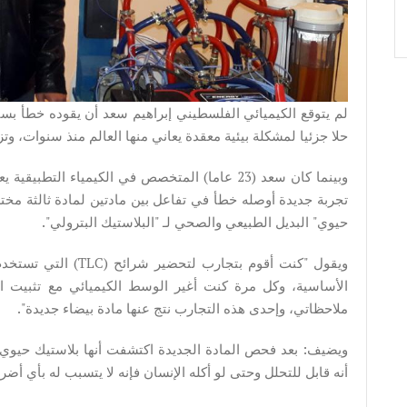
لم يتوقع الكيميائي الفلسطيني إبراهيم سعد أن يقوده خطأ بسيط
حلا جزئيا لمشكلة بيئية معقدة يعاني منها العالم منذ سنوات، و
وبينما كان سعد (23 عاما) المتخصص في الكيمياء ا
تجربة جديدة أوصله خطأ في تفاعل بين مادتين لمادة ثالثة مختل
حيوي" البديل الطبيعي والصحي لـ "البلاستيك البترولي".
ويقول "كنت أقوم بتجار
الأساسية، وكل مرة كنت أغير الوسط الكيميائي مع تثبيت ال
ملاحظاتي، وإحدى هذه التجارب نتج عنها مادة بيضاء جديدة".
ويضيف: بعد فحص المادة الجديدة اكتشفت أنها بلاستيك حيوي و
أنه قابل للتحلل وحتى لو أكله الإنسان فإنه لا يتسبب له بأي أضر