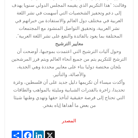
وقالت: "هذا التكريم الذي يقيمه المجلس الدولي سنويا يهدف
إلى دعم وتحفيز الشخصيات التي أسهمت في نشر اللغة
العربية في مختلف دول العالم والاستفادة من خبراتهم في
نشر العربية، وتحقيق التواصل المنشود مع المجتمعات
المختلفة بما يعود بالفائدة والنفع على نشر اللغة العربية".
معايير الترشيح
وحول آليات الترشيح التي اعتمدت بموجبها، أوضحت أن
الترشح للتكريم يتم من جميع أنحاء العالم ويتم فرز المرشحين
بلجان مختصة دوليا بناء على معايير محددة وهي الجدية،
والأصالة، والتأثير.
وأكدت ميساء أن تكريمها دليل جديد على أن فلسطين، وغزة
تحديدا، زاخرة بالقدرات الشبابية ومليئة بالمواهب والطاقات
التي تحتاج إلى فرصة حقيقية لتأخذ حقها وتهدي وطنها شيئا
من بعض ما أهداها إياه بفخر.
المصدر
Share
Facebook
LinkedIn
X