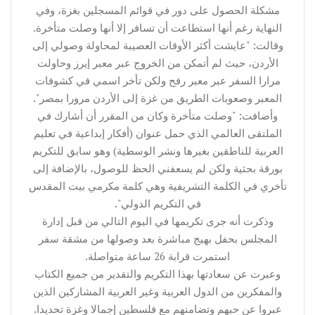
مشكلة الحصول على دور في قوائم المسجلين بغزة، وفي
النهاية رغم أنها استطاعت أن تسافر إلا أنها وصلت متأخرة.
وقالت: "عايشت أكثر الأوقات العصيبة لمحاولة وصولي إلى
الأردن، حيث لم أتمكن من الخروج عبر معبر إيرز وحاولت
مرارا السفر عبر معبر رفح ولكن تأخر اسمي في كشوفات
المعبر وصعوبات الطريق من غزة إلى الأردن مرورا بمصر".
وأضافت: "وصلت متأخرة وكان من المقرر أن أشارك في
الملتقى العالمي الذي حمل عنوان (أفكار إبداعية في تعليم
العربية للناطقين بغيرها ونشر الوسطية) وهو سابق للتكريم
بورقة بحثية ولكن لم يسعفني الحظ للوصول، بالإضافة إلى
تأخري في الكلمة التشريفية وهي كلمة مكرمي بيت المقدس
في التكريم الدولي".
وذكرت أنه جرى تكريمها في اليوم التالي من قبل إدارة
المجلس بحفل بهيج مباشرة بعد وصولها من مشقة سفر
استمرت قرابة 26 ساعة متواصلة.
وعبرت عن سعادتها بهذا التكريم والتقدير من جميع الكتاب
والمفكرين من الدول العربية وغير العربية المشاركين الذين
عبروا عن حبهم وتضامنهم مع فلسطين إجمالا وغزة تحديدا.