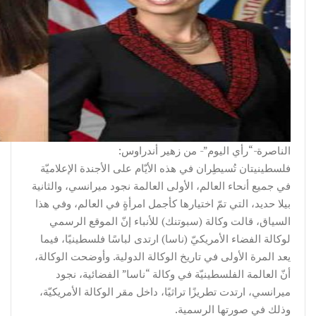
الناصرة-“رأي اليوم”- من زهير أندراوس:
فلسطينيتان تُسيطِران في هذه الأيّام على الأجندة الإعلاميّة
في جميع أنحاء العالم، الأولى العالمة نجود ميرانسي، والثانية
بيلا حديد، التي تمّ اختيارها كأجمل امرأةٍ في العالم، وفي هذا
السياق، قالت وكالة (سبوتنك) للأنباء إنّ الموقع الرسمي
لوكالة الفضاء الأمريكيّ (ناسا) ارتدى لباسًا فلسطينيًا، فيما
يعد المرة الأولى في تاريخ الوكالة الدولية. وأوضحت الوكالة،
أنّ العالمة الفلسطينيّة في وكالة “ناسا” الفضائية، نجود
ميرانسي، ارتدت تطريزًا تراثيًا، داخل مقر الوكالة الأمريكيّة،
وذلك في صورتها الرسمية.