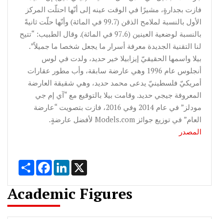
فازت بجدارةٍ، مشيرًا في الوقت عينه إلى أنّها احتلّت المركز
الأول بالنسبة لملامح الذقن (99.7 في المائة) وأنّها حلّت ثانيةً
بالنسبة لوضعية العينين (97.6 في المائة). وقال الطبيب: “تتيح
لنا التقنية الجديدة معرفة أسرار ما يجعل شخصا ما جميلاً”.
بيلا واسمها الحقيقيّ إيزابيلا خير حديد، ولدت في لوس
أنجلوس عام 1996 وهي عارضة سابقة، وأب مطور عقارات
أمريكيّ فلسطينيّ يدعى محمد حديد، وهي شقيقة العارضة
المعروفة جيجي حديد. وقامت بيلا بالتوقيع مع “آي إم جي
مودلز” في عام 2014 وفي 2016، فازت بتصويت “عارضة
العام” في توزيع جوائز Models.com لأفضل عارضةٍ.
المصدر
Share
Facebook
LinkedIn
X
Academic Figures