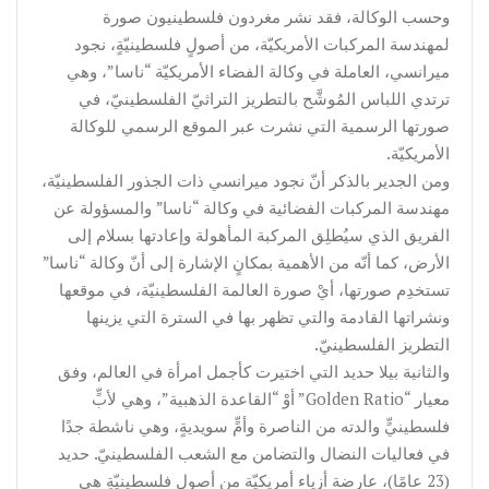
وحسب الوكالة، فقد نشر مغردون فلسطينيون صورة
لمهندسة المركبات الأمريكيّة، من أصولٍ فلسطينيّةٍ، نجود
ميرانسي، العاملة في وكالة الفضاء الأمريكيّة “ناسا”، وهي
ترتدي اللباس المُوشَّح بالتطريز التراثيّ الفلسطينيّ، في
صورتها الرسمية التي نشرت عبر الموقع الرسمي للوكالة
الأمريكيّة.
ومن الجدير بالذكر أنّ نجود ميرانسي ذات الجذور الفلسطينيّة،
مهندسة المركبات الفضائية في وكالة “ناسا” والمسؤولة عن
الفريق الذي سيُطلِق المركبة المأهولة وإعادتها بسلام إلى
الأرض، كما أنّه من الأهمية بمكانٍ الإشارة إلى أنّ وكالة “ناسا”
تستخدِم صورتها، أيْ صورة العالمة الفلسطينيّة، في موقعها
ونشراتها القادمة والتي تظهر بها في السترة التي يزينها
التطريز الفلسطينيّ.
والثانية بيلا حديد التي اختيرت كأجمل امرأة في العالم، وفق
معيار “Golden Ratio” أوْ “القاعدة الذهبية”، وهي لأبٍّ
فلسطينيٍّ والدته من الناصرة وأمٍّ سويديةٍ، وهي ناشطة جدًا
في فعاليات النضال والتضامن مع الشعب الفلسطينيّ. حديد
(23 عامًا)، عارضة أزياء أمريكيّة من أصولٍ فلسطينيّةٍ هي