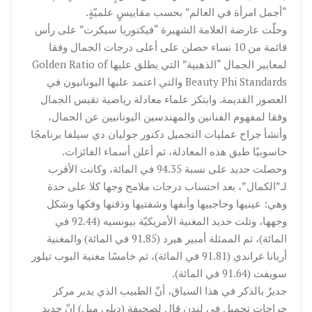
“أجمل امرأة في العالم” بحسب مقاييسٍ علميّةٍ.
وحلّت عارضة العلامة الشهيرة “فيكتوريا سيكرت” على رأس
قائمة من 10 نساء حصلن على أعلى درجات الجمال وفقا
لمعايير الجمال “الذهبية” التي يطلق عليها Golden Ratio of
Beauty Phi Standards والتي اعتمد عليها اليونانيون في
العصور القديمة. وابتكر علماء معادلة رياضية تقيس الجمال
وفقا لمفهوم الفنانين والمهندسين اليونانيين عن الجمال،
وأنشأ جراح عمليات التجميل دكتور جوليان دي سيلفا برنامجًا
حاسوبيًا طبق هذه المعادلة، ثم أعلن أسماء الفائزات.
وحصلت حديد على نسبة 94.35 في المائة، وكانت الأقرب
لـ”الكمال”، بعد احتساب درجات ملامح وجها كلا على حدة
وهي: عينيها وحاجبيها وأنفها وشفتيها وذقنها وفكها وشكل
وجهها، وتلت حديد المغنية الأمريكيّة بيونسيه (92.44 في
المائة)، ثم الممثلة أمبير هيرد (91.85 في المائة) والمغنية
أريانا غراندي (91.81 في المائة)، ثم خامسًا مغنية البوب تيلور
سويفت (91.64 في المائة).
جديرٌ بالذكر في هذا السياق، أنّ الطبيب الذي يدير مركز
جراحات تجميل في لندن قال لصحيفة (ديلي ميل) إنّ حديد