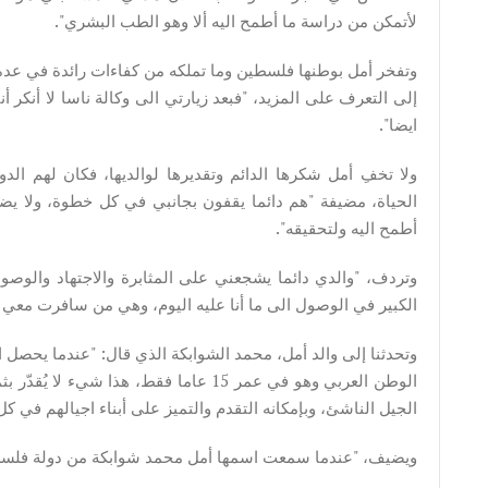
لأتمكن من دراسة ما أطمح اليه ألا وهو الطب البشري".
وتفخر أمل بوطنها فلسطين وما تملكه من كفاءات رائدة في عدة
إلى التعرف على المزيد، "فبعد زيارتي الى وكالة ناسا لا أنكر
ايضا".
ولا تخفِ أمل شكرها الدائم وتقديرها لوالديها، فكان لهم الد
الحياة، مضيفة "هم دائما يقفون بجانبي في كل خطوة، ولا ي
أطمح اليه ولتحقيقه".
وتردف، "والدي دائما يشجعني على المثابرة والاجتهاد والوص
الكبير في الوصول الى ما أنا عليه اليوم، وهي من سافرت معي 
وتحدثنا إلى والد أمل، محمد الشوابكة الذي قال: "عندما يحصل 
الوطن العربي وهو في عمر 15 عاما فقط، هذ
الجيل الناشئ، وبإمكانه التقدم والتميز على أبناء اجيالهم في كل 
ويضيف، "عندما سمعت اسمها أمل محمد شوابكة من دولة فلسطي