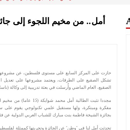
أمل.. من مخيم اللجوء إلى جائز
حازت على المركز السابع على مستوى فلسطين، عن مشروعها "
تشكل الصقيع على الطرقات، ويعتمد مشروعها على تعديل ال
الصقيع، العام الماضي وأُرسلت في بعثة تدريبية إلى وكالة (ناسا)
مجددا تثبت الطالبة أمل محم
مفكرة ومبتكرة، ولها مستقبل علمي تكنولوجي يقوم على سو
بجائزة الشيخة فاطمة بنت مبارك للشباب العربي الدولية عن فئة
تحدثت أمل لنا في "وطن" عن الجائزة وتجربتها كممثلة لفلسطي