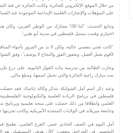
من خلال الموقع الإلكتروني للجائزة، وكانت الجائزة عن فئة ال
على المؤهلات والإنجازات العلمية الإبداعية الموجودة عند الشبا
وتتابع الحديث: "كنا 700 مشارك من الوطن ال
اختياري وقمت بتمثيل فلسطين في مدينة أبو ظبي".
"كانت ثقتي بنفسي عالية، ولكن لا بد من المرور بأجواء المن
لأقوم بعمل أفضل، وشعور الفوز والنجاح لا يوصف"، وفق الشواب
وحازت الطالبة من مدرسة بنات الفوار الثانوية، على درع تك
بنت مبارك راعية الجائزة والتي تحمل اسمها، ومبلغ مالي.
وعند ذكر اسم أمل الشوابكة نتذكر وكالة (ناسا)، فقد حصلت
فلسطين في برنامج الريادة العلمية والتكنولوجية الفلسطينية 
العلمي وانطلاقا من ذلك حصلت على منحة تعليمية وبرنامج تد
وجامعة ميريلاند في الولايات المتحدة الأمريكية. وكانت تجربتها 
أمل اليوم في الصف الحادي عشر، الفرع العلمي، تطمح في 
التخصص في الجراحة، وتعقب: "الآن هدفي المستقبلي هو الحصو