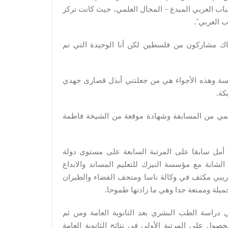
شباب العربي المبدع – المجال العلمي، حيث كانت تركز
ب العربي".
عربي، وكان هناك مشاركون من فلسطين لكن أنا الوحيدة التي تم
افسة وهذه الأجواء هي من جعلتني أبذل قصارى جهدي
كة.
ريمي من المسابقة وشهادة موقعة من الشيخة فاطمة
 أمل سابقا على المرتبة السابعة على مستوى دولة
الشابة مع مؤسسة النيزك للتعليم المساند والابداع
ريبي مكثف في وكالة ناسا ومتحف الفضاء والطيران
جميلة وممتعة جدا وهي ما زادتها طموحا.
دراسة الطب البشري بعد الثانوية العامة ومن ثم
ل على المرتبة الأولى في نتائج الثانوية العامة