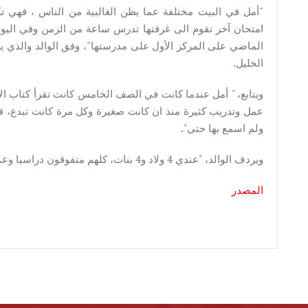
"أمل في البيت مختلفة عما يظن الغالبية من الناس ، فهي تكو
امتحان آخر تقوم الى غرفتها تدرس ساعة من الزمن وفي اليوم
الماضي على المركز الأول على مدرستها"، وفق الوالد والذي 
الخليل.
ويتابع، " أمل عندما كانت في الصف الخامس كانت تقرأ كتاب ا
عمل وتدريب كثيرة منذ ان كانت صغيرة وكل مرة كانت تبدع، فهي
ولم اسمع بها حتى".
ويردف الوالد، "عندي 4 ولاد و4 بنات، كلهم متفوقون دراسيا وعمليا، أحاول دائما أن أكون مهتم بهم".
المصدر