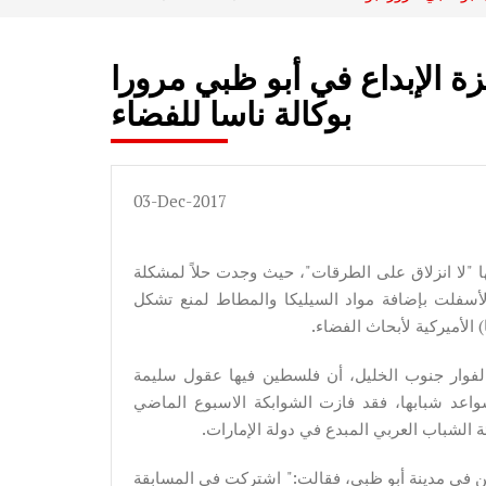
ة الإبداع في أبو ظبي مرورا
بوكالة ناسا للفضاء
03-Dec-2017
لا انزلاق على الطرقات"، حيث وجدت حلاً لمشكلة
أسفلت بإضافة مواد السيليكا والمطاط لمنع تشكل
 الأميركية لأبحاث الفضاء.
د شوابكة (15 عاما) من مخيم الفوار جنوب الخليل، أن فلسطين فيها عقول سليمة
اعد شبابها، فقد فازت الشوابكة الاسبوع الماضي
 الشباب العربي المبدع في دولة الإمارات.
ن في مدينة أبو ظبي، فقالت:" اشتركت في المسابقة