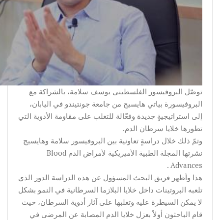
توصّل البروفيسور الفلسطيني يوسف سلامة، بالشراكة مع
البروفيسورة بياتي هايسيج من جامعة جونتيندو في اليابان،
إلى استراتيجيةٍ جديدة وفعّالة للتغلب على مقاومة الأدوية التي
تطورها خلايا سرطان الدم.
وتمّ ذلك خلال دراسةٍ تعاونية بين البروفيسور سلامة وهايسيج
نشرتها المجلة الطبية الأميريكية لأمراض الدم Blood
Advances .
هذا وأظهر فريق البحث المسؤول عن هذه الدراسة الدور الذي
تلعبه البروتينات داخل خلايا البلازما السرطانية في النمو بشكل
لا يمكن السيطرة عليه وتغلبها على آثار أدوية السرطان، حيث
قام الباحثون أولاً بعزل خلايا الدم المصابة عن المرضى في