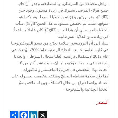
مراحل مختلفة من السرطان، وبالمصادفة، وجدوا أنّ خلايا
جميع هؤلاء المرضى تشترك في زيادة مستوى وجود جين
(Egfl7)، وهو بروتين يعزز نمو الخلايا السرطانية، وكما هو
متوقع، عندما تم تخفيض مستويات هذا الجينEgfl7))، بدأت
الخلايا بالموت، أي أن هذا الجين (Egfl7) كان عاملاً مساعداً
في زيادة نمو الخلايا السرطانية.
يشار إلى أنّ البروفيسور سلامة تخرّج من قسم البيوتكنولوجيا
في كلية العلوم بجامعة النجاح الوطنية عام 2009، ليُبتعث في
عام 2012 لاستكمال دراسته العليا بمجال السرطان والخلايا
الجذعية في جامعة طوكيو باليابان، حيث نشر أكثر من 10
أبحاث بهذا التخصص في فترتيّ الماجستير والدكتوراه.
كما توَّج سلامة نشاطه البحثيّ وشغفه بتخصصه بحصوله على
اعتماد براءة اختراع من خلال اكتشاف جين له علاقة بنموّ
الخلايا الجذعية والشيخوخة.
المصدر
Share
Facebook
LinkedIn
X