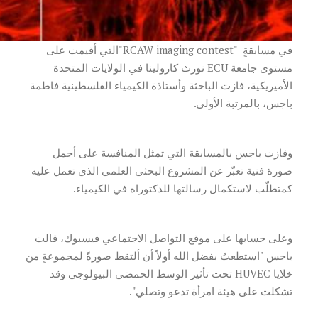
في مسابقةٍ "RCAW imaging contest"التي أقيمت على
مستوى جامعة ECU نورث كارولينا في الولايات المتحدة
الأميريكية، فازت الباحثة وأستاذة الكيمياء الفلسطينية فاطمة
باجس، بالمرتبة الأولى.
وفازت باجس بالمسابقة التي تمثل المنافسة على أجمل
صورة فنية تعبّر عن المشروع البحثي العلمي الذي تعمل عليه
كمتطلّب لاستكمال رسالتها للدكتوراه في الكيمياء.
وعلى حسابها على موقع التواصل الاجتماعي فيسبوك، قالت
باجس "استطعتُ بفضل الله أولاً أن ألتقط صورةً لمجموعةٍ من
خلايا HUVEC تحت تأثير الوسط الحمضي البيولوجي وقد
تشكلت على هيئة امرأة تدعو وتصلي".