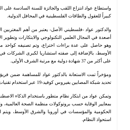
واستطاع عواد انتزاع اللقب والجائزة للسنة السادسة على التو
كبيراً للعقول والطاقات الفلسطينية في المحافل الدولية
.
والدكتور عواد -فلسطيني الأصل- يعتبر من أهم المغتربين ا
أصعدة في المجال العلمي التكنولوجي والابتكارات وتطوير ال
الأوسط، بالإضافة إلى صفته استشاريا لكبرى الشركات في 
على أكثر من 37 شهادة دولية مع مرتبة الشرف الأولى
.
ومؤخراً تمت الاستعانة بالدكتور عواد للمساهمة ضمن فر
تحديد شبكة المصابين بفيروس كوفيد-19 عبر استخدام تقنيات الذكاء الاصطناعي
وتمكن عواد من ابتكار نظام متطور باستخدام الذكاء الاصط
بمعايير الوقاية حسب بروتوكولات منظمة الصحة العالمية، و
الحكومية والمؤسسات في أوروبا والشرق الأوسط، ويتم ال
استحواذ النظام
.