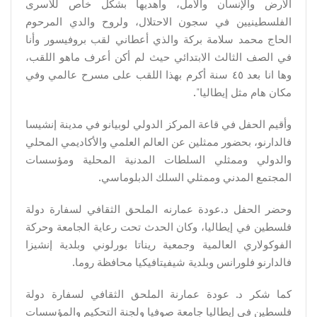
الأرض والإنسان والأمل، وأهديها بشكل خاص للأسرى
الفلسطينيين في سجون الاحتلال، ولروح والدي المرحوم
الحاج محمد سلامة بركة والذي أعطاني لقب بروفيسور وأنا
في الصف الثالث الابتدائي حيث لم أكن أعرف ماهو اللقب،
وها انا بعد ٤٥ سنة أكرم بهذا اللقب على مسرح عالمي وفي
مكان هام مثل إيطاليا".
وأقيم الحفل في قاعة المركز الدولي لوبيانو في مدينة إنشيسا
فالدارنو، بحضور ممثلين عن العالم العلمي والأكاديمي المحلي
والدولي وممثلي السلطات المدنية المحلية ومؤسسات
المجتمع المدني وممثلي السلك الدبلوماسي.
وحضر الحفل د.عودة عمارنه الملحق الثقافي لسفارة دولة
فلسطين في إيطاليا، وكان الحدث تحت رعاية الجامعة وحركة
الفوكولاري العالمية وجمعية ريناتا بورلوني وبلدية إنشيزا
فالدارنو فلورانس وبلدية شيفيتافيكيا محافظة روما.
كما شكر د. عودة عمارنة الملحق الثقافي لسفارة دولة
فلسطين في إيطاليا جامعة صوفيا ولجنة التحكيم والمؤسسات