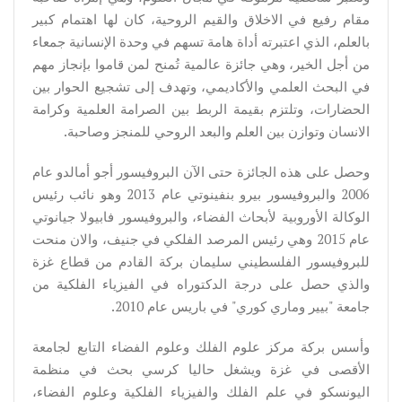
مقام رفيع في الاخلاق والقيم الروحية، كان لها اهتمام كبير
بالعلم، الذي اعتبرته أداة هامة تسهم في وحدة الإنسانية جمعاء
من أجل الخير، وهي جائزة عالمية تُمنح لمن قاموا بإنجاز مهم
في البحث العلمي والأكاديمي، وتهدف إلى تشجيع الحوار بين
الحضارات، وتلتزم بقيمة الربط بين الصرامة العلمية وكرامة
الانسان وتوازن بين العلم والبعد الروحي للمنجز وصاحبة.
وحصل على هذه الجائزة حتى الآن البروفيسور أجو أمالدو عام
2006 والبروفيسور بيرو بنفينوتي عام 2013 وهو نائب رئيس
الوكالة الأوروبية لأبحاث الفضاء، والبروفيسور فابيولا جيانوتي
عام 2015 وهي رئيس المرصد الفلكي في جنيف، والان منحت
للبروفيسور الفلسطيني سليمان بركة القادم من قطاع غزة
والذي حصل على درجة الدكتوراه في الفيزياء الفلكية من
جامعة "بيير وماري كوري" في باريس عام 2010.
وأسس بركة مركز علوم الفلك وعلوم الفضاء التابع لجامعة
الأقصى في غزة ويشغل حاليا كرسي بحث في منظمة
اليونسكو في علم الفلك والفيزياء الفلكية وعلوم الفضاء،