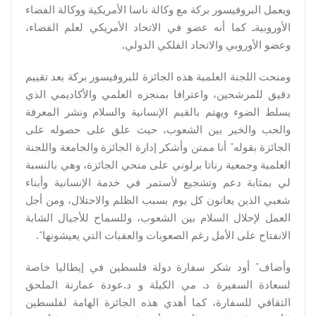
ويعمل البروفيسور بركة مع وكالة ناسا الأمريكية ووكالة الفضاء
الأوروبيةـ كما أنه عضو في الاتحاد الأمريكي لعلم الفضاء،
وعضو الأوروبي والاتحاد الفلكي الدولي.
ومنحت اللجنة العلمية هذه الجائزة للبروفيسور بركة بعد تقييم
دقيق للمرشحين، واعترافا بمنجزه العلمي والأكاديمي الذي
يسلط الضوء ويهتم بالقيم الإنسانية والسلام ونشر المعرفة
والحب والخير بين الشعوب، حيث علق على حصوله على
الجائزة بقوله" أنا ممتن وأشكر إدارة الجائزة والجامعة واللجنة
العلمية وجمعية رناتا برلوني على منحي الجائزة، وهي بالنسبة
لي بمثابة دعم وتشجيع لأستمر في خدمة الإنسانية وأبناء
شعبي الذين يعانون كل يوم بسبب الظلم والاحتلال، ومن أجل
العمل لإحلال السلام بين الشعوب، وللسماح للأجيال الشابة
الانفتاح على الأمل رغم الصعوبات والعقبات التي يعيشونها".
وأضاف" أود شكر سفارة دولة فلسطين في إيطاليا خاصة
لسعادة السفيرة د. مي الكيلة و د.عودة عمارنة الملحق
الثقافي للسفارة، كما أهدي هذه الجائزة الهامة لفلسطين