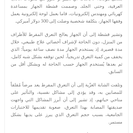
العرقية، وحتى الجلد. وصممت قشطة الجهاز بمساعدة
كهربائي ومهندس إلكترونيات، قاما بعمل لوحة إلكترونية يعمل
وفقها الجهاز، بتكلفة شخصية وصلت إلى 300 دولار أميركي.
وتشير قشطة إلى أن الجهاز يعالج التعرق المفرط للأطراف
من المنزل، دون الحاجة لإشراف أخصائي علاج طبيعي، خلال
مدة قصيرة. إذ يستخدم الجهاز مدة نصف ساعة يومياً؛ الذي
يخفف من كمية التعرق تدريجياً، لحين توقفه بشكل شبه كامل،
ثم بعدها يُستخدم الجهاز حسب الحاجة له وبشكل أقل من
السابق.
وتلفت الشابة الغزّية إلى أن التعرق المفرط يعد مرضاً مُقلقاً
للمصابين به، وقد يؤدي إلى مشاكل نفسية، والتأثير على
مناحي حياتهم، إذ تشير إلى أن أبرز المشاكل التي واجهت
صديقتها المصابة بهذا التعرق، صعوبة تقديمها للاختبارات
الجامعية، بسبب حجم التعرق الذي يبرز على يديها بشكل
مستمر.