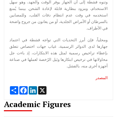
وتنوه قشطة إلى أن الجهاز يوفر الوقت والجهد، وهو سهل
الاستخدام، ومزود ببطارية قابلة لإعادة الشحن. بينما يُمنع
استخدمه في وقت عدم انتظام دقات القلب، وللمصابين
بالسرطان أو الأمراض الجلدية، أو من يعانون من جروح واضحة
في الأطراف.
ومحلياً، فإن أبرز التحديات التي تواجه قشطة في اعتماد
جهازها لدى الدوائر الرسمية، غياب جهات اختصاص تتعلق
بإعطاء تراخيص رسمية لمثل هذه الابتكارات، إذ باءت جل
محاولاتها في ترخيص ابتكارها ونَيل الرُخصة لعملها في صناعة
أجهزة أخرى منه، بالفشل.
المصدر
Share
Facebook
LinkedIn
X
Academic Figures