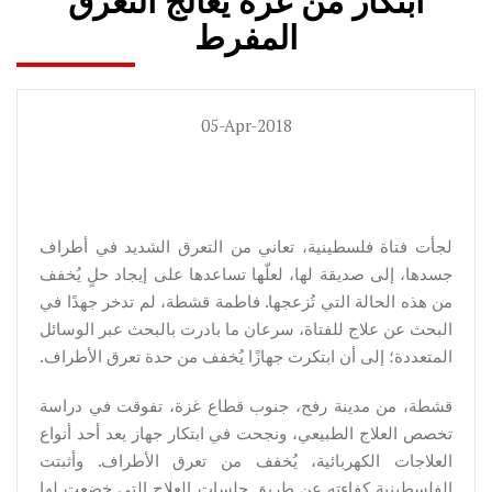
ابتكار من غزة يعالج التعرق
المفرط
05-Apr-2018
لجأت فتاة فلسطينية، تعاني من التعرق الشديد في أطراف
جسدها، إلى صديقة لها، لعلّها تساعدها على إيجاد حلٍ يُخفف
من هذه الحالة التي تُزعجها. فاطمة قشطة، لم تدخر جهدًا في
البحث عن علاج للفتاة، سرعان ما بادرت بالبحث عبر الوسائل
المتعددة؛ إلى أن ابتكرت جهازًا يُخفف من حدة تعرق الأطراف.
قشطة، من مدينة رفح، جنوب قطاع غزة، تفوقت في دراسة
تخصص العلاج الطبيعي، ونجحت في ابتكار جهاز يعد أحد أنواع
العلاجات الكهربائية، يُخفف من تعرق الأطراف. وأثبتت
الفلسطينية كفاءته عن طريق جلسات العلاج التي خضعت لها