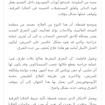
نسبة من الملوحة، فتندفع أيونات الصوديوم داخل الجسم بفعل
قوة التناثر، وتُغلق المستقبلات الحسية في الخلايا العرقية،
وتُوقف عملها بشكل مؤقت.
وتوضح قشطة، أن هذا النوع من العلاج، معتمد من منظمة
الصحة العالمية، والأبحاث تؤكد فعاليته، كون التعرق الشديد
يعتبر مشكلة تُلاحق الشخص المصاب به إلى أن يُجري عملية
جراحية، والتي قد تعود بشكل عكسي على المريض، ليكون
الخيار الأمثل أمامه هو هكذا علاج يُخفف من حدة التعرق.
وتقول فاطمة: "إن التعرق المفرط يعالج بثلاث طرق، هي:
عملية جراحية يقطع خلالها عصب السيمباثاوي، وقد يكون لها
أثر سلبي، أو حقن بوتكس كل سنة أشهر، وهذه مؤلمة ومُكلفة
للمريض، والأخيرة هي طريقة العلاج الطبيعي بتقنية
الأيونتوفوريسز التي يعمل بها هذا الجهاز، إلى أن يتوقف
التعرق ويخف حدته بشكل واضح".
ويعمل الابتكار الذي صنعته قشطة بآلية تثبيط الخلايا العرقية
بشكل مؤقت، لا يحدث أي تغيير أو ضرر في مكونات الخلايا