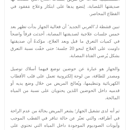
صديقتها المُصابة، لِتضع يدها على ابتكار وعلاج مَفقود في
القطاع المحاصر.
تبين قشطة لـ"العربي الجديد" أن فعالية الجهاز بدأت تظهر بعد
خمس جلسات علاجية لصديقتها المصابة، أحدثت فرقاً واضحاً
في كميات التعرق ما قبل وبعد العلاج، مؤكدةً أن صديقتها
داومت على العلاج لنحو 20 جلسة؛ حتى خفّت نسبة التعرق
بشكل يُرضي الفتاة المصابة.
والجهاز هو عبارة عن حوضين توضع فيهما أسلاك توصيل
ومصدر للطاقة، من لوحة إلكترونية تعمل على قلب الأقطاب
الكهربائية وتنظيمها، ويُعالج المريض من خلال وضع يديه أو
قدميه داخل الحوضين اللذين يحتويان على نسبة من المياه
المالحة.
ثم أنه لدى تشغيل الجهاز؛ يشعر المريض بحالة من عدم الراحة
في أطرافه، والتي تعبّر عن حالة تنافر في القطب الموجب
وأيونات الصوديوم الموجودة داخل المياه التي تحتوي على