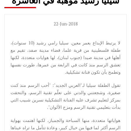
سيليا رشيد موهبة في العاشرة
22-Jun-2018
لا يرتبط الإبداع بعمر معين. سيليا رامي رشيد (10 سنوات)،
طفلة فلسطينية من قرية علما، قضاء مدينة صفد، تقيم مع
أهلها في مدينة صيدا (جنوب لبنان)، لها هوايات متعددة، لكنها
تعشق الرسم منذ كانت في الرابعة من عمرها، طورت نفسها
وتطمح بأن تكون فنانة تشكيلية.
تقول الطفلة سيليا لـ"العربي الجديد": "أحب الرسم منذ كنت
صغيرة، وشجعتني والدتي على تعلّم تقنية الرسم، والتحقت
بمركز لتعليم تشرف عليه الفنانة التشكيلية نسرين شبيب التي
بدأت بتعليمي تقنية الرسم ومزج الألوان".
هواياتها متعددة، منها السباحة والجمباز، لكنها اهتمت بهواية
الرسم أكثر لما فيها من خيال كبير، وعادة تتأمل ما تراه عيناها