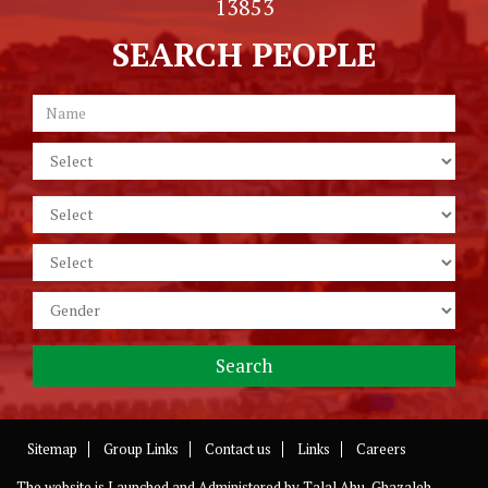
13853
SEARCH PEOPLE
Sitemap
Group Links
Contact us
Links
Careers
The website is Launched and Administered by
Talal Abu-Ghazaleh