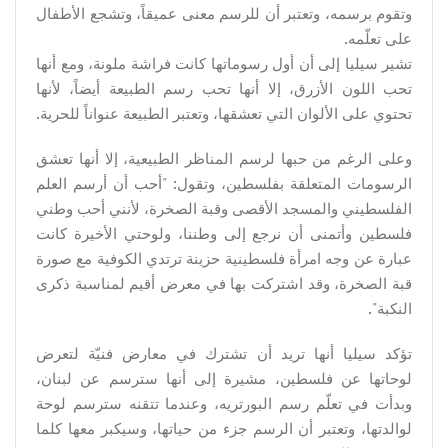
وتقوم برسمه، وتعتبر أن للرسم معنى عميقاً، وتشجع الأطفال
على تعلّمه.
تشير سيليا إلى أن أول رسوماتها كانت فراشة ملونة، ومع أنها
تحب اللون الأزرق، إلا أنها تحب رسم الطبيعة أيضاً، لأنها
تحتوي على الألوان التي تعشقها، وتعتبر الطبيعة عنواناً للحرية.
وعلى الرغم من حبها لرسم المناظر الطبيعية، إلا أنها تعشق
الرسومات المتعلقة بفلسطين، وتقول: "أحب أن أرسم العلم
الفلسطيني والمسجد الأقصى وقبة الصخرة، لأنني أحب وطني
فلسطين وأتمنى أن نرجع إلى وطننا، ولوحتي الأخيرة كانت
عبارة عن وجه امرأة فلسطينية حزينة ترتدي الكوفية مع صورة
قبة الصخرة، وقد اشتركت بها في معرض أقيم لمناسبة ذكرى
النكبة".
تؤكد سيليا أنها تريد أن تشترك في معارض فنيّة لتعرض
لوحاتها عن فلسطين، مشيرة إلى أنها سترسم عن لبنان،
وبدأت في تعلّم رسم البورتريه، وعندما تتقنه سترسم لوحة
لوالدتها، وتعتبر أن الرسم جزء من حياتها، وسيكبر معها كلما