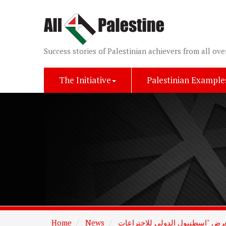
Success stories of Palestinian achievers from all ove
The Initiative
Palestinian Example
Home
News