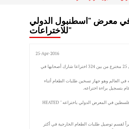
 في معرض "اسطنبول الدولي
للاختراعات"
25-Apr-2016
فاز المبدع جميل أبوماضي من مدينة القدس بجائزة ضمن أفضل 25 مخترع من بين 324 اختراعا شارك أصحابها في
في العالم وهو جهاز تسخين طلبات الطعام أثناء
قام بتسجيل براءة اختراعه.
وكان المجلس الأعلى للإبداع والتميّز قد رشح أبوماضي لتمثيل فلسطين في المعرض الدولي باختراعه " HEATED
يراً لقسم توصيل طلبات الطعام الخارجية في أكثر