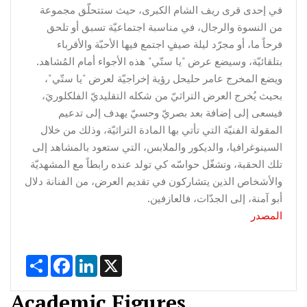
في إحدى قرى ريف الشام الكبرى، حيث ستتحلّق مجموعة
من النسوة والرجال، في مناسبة اجتماعيّة تسبق أو تلحق
فرحاً ما، أو مجرّد ليلة صيفٍ اجتمع فيها الأحبّة والأقرباء
بتلقائيّة، وسيضع عرض "يا ستّي" هذه الأجواء أمام المُشاهد.
ويضع المخرج عامر حليحل رؤية إخراجيّة لعرض "يا ستّي"،
بحيث يُخرج العرض التراثيّ من شكله التقليديّ الفلكلوريَ،
فيسعى إلى إضافة بعد بصريّ وحسيّ يهدف إلى تدعيم
المقولة الفنيّة التي تأتي بها المادة التراثيّة، وذلك من خلال
السينوغرافيا، والديكور والملابس، التي ستعود بالمشاهد إلى
تلك الحقبة، وتشغّل حواسّه كي تولد عنده رابطاً مع المشهديّة
والأشخاص الذين يتشاركون في تقديم العرض، من الفنانة دلال
أبو آمنة، إلى الجدّات، فالعازفين.
المصدر
Share
Facebook
LinkedIn
X
Academic Figures