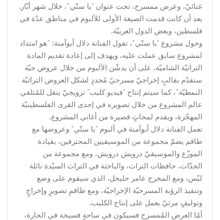
غنائيّ، وعرض ممسرح، تحت عنوان "يا ستّي"، خلال شهر أيّار.
بعد أن كانت قدمت الصيغة الأولى للألبوم في مناطق عدّة في
فلسطين، وبعض الدول العربيّة.
وحول مشروع "يا ستّي"، تقول الفنانة دلال أبوآمنة: "هو امتداد
لمشروع سابق عملت عليه، ويهدف إلى إعادة تقديم المادة
التراثيّة الشاميّة، على أن يدشّن الألبوم من خلال عروض حيّة
ستقدّم بقالبٍ إخراجيّ مسرحيّ مُجددٍ لشكل العروض التراثيّة
النمطيّة"، كما سيتم إنتاج "فيديو كليب" ترويجيّ ينقل للمُتلقي
عالم المشروع من خلال تصويره في إحدى القرى الفلسطينيّة
المهجّرة، ويقدم لمحاتٍ قصيرة من أغاني المشروع.
تعمل الفنانة دلال أبوآمنة في ألبوم "يا ستّي" وعروضها مع
طاقم يضمّ مجموعة من الموسيقيين المحترفين، بقيادة
الموزّع والموسيقيّ درويش درويش، ومع مجموعة من
الجدّات، حافظات التراث، والباحثة في التراث السيّدة نائلة
لبّس، ومع المخرج عامر حليحل، الذي سيقوم على وضع
وتنفيذ الرؤية المسرحيّة الإخراجيّة، ومع طاقمِ تصويرٍ وإخراجٍ
وتوليفٍ مرئيّ يعمل على إنتاج الكليب.
أمّا العرض المُمسرح فسيكون في ساحةٍ فسيحة في الحارة،