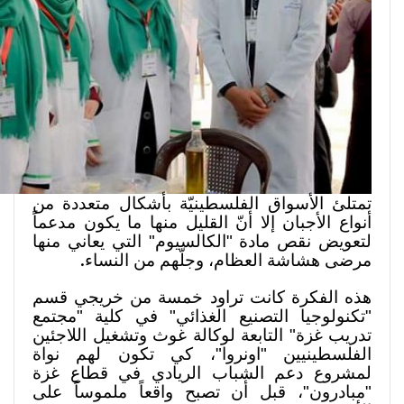
تمتلئ الأسواق الفلسطينيّة بأشكال متعددة من
أنواع الأجبان إلا أنّ القليل منها ما يكون مدعماً
لتعويض نقص مادة "الكالسيوم" التي يعاني منها
.
مرضى هشاشة العظام، وجلّهم من النساء
هذه الفكرة كانت تراود خمسة من خريجي قسم
"تكنولوجيا التصنيع الغذائي" في كلية "مجتمع
تدريب غزة" التابعة لوكالة غوث وتشغيل اللاجئين
الفلسطينيين "اونروا"، كي تكون لهم نواة
لمشروع دعم الشباب الريادي في قطاع غزة
"مبادرون"، قبل أن تصبح واقعاً ملموساً على