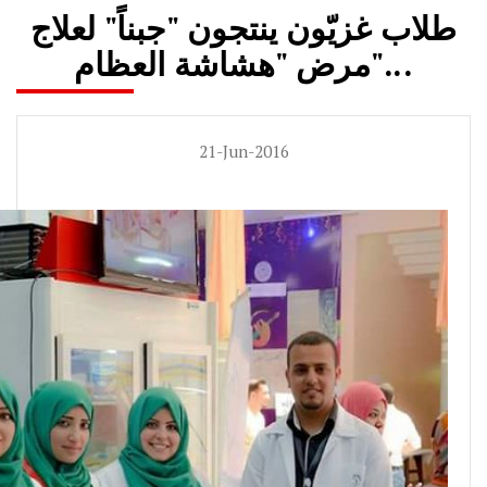
طلاب غزيّون ينتجون "جبناً" لعلاج
مرض "هشاشة العظام"...
21-Jun-2016