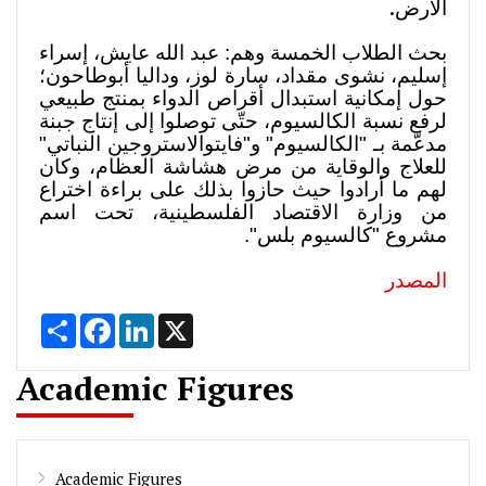
.
الأرض
بحث الطلاب الخمسة وهم: عبد الله عايش، إسراء
إسليم، نشوى مقداد، سارة لوز، وداليا أبوطاحون؛
حول إمكانية استبدال أقراص الدواء بمنتج طبيعي
لرفع نسبة الكالسيوم، حتّى توصلوا إلى إنتاج جبنة
مدعّمة بـ "الكالسيوم" و"فايتوالاستروجين النباتي"
للعلاج والوقاية من مرض هشاشة العظام، وكان
لهم ما أرادوا حيث حازوا بذلك على براءة اختراع
من وزارة الاقتصاد الفلسطينية، تحت اسم
مشروع "كالسيوم بلس".
المصدر
Share
Facebook
LinkedIn
X
Academic Figures
Academic Figures