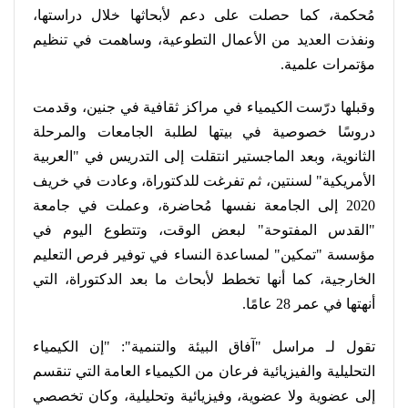
مُحكمة، كما حصلت على دعم لأبحاثها خلال دراستها،
ونفذت العديد من الأعمال التطوعية، وساهمت في تنظيم
مؤتمرات علمية
.
وقبلها درّست الكيمياء في مراكز ثقافية في جنين، وقدمت
دروسًا خصوصية في بيتها لطلبة الجامعات والمرحلة
الثانوية، وبعد الماجستير انتقلت إلى التدريس في "العربية
الأمريكية" لسنتين، ثم تفرغت للدكتوراة، وعادت في خريف
2020 إلى الجامعة نفسها مُحاضرة، وعملت في جامعة
"القدس المفتوحة" لبعض الوقت، وتتطوع اليوم في
مؤسسة "تمكين" لمساعدة النساء في توفير فرص التعليم
الخارجية، كما أنها تخطط لأبحاث ما بعد الدكتوراة، التي
أنهتها في عمر 28 عامًا
.
تقول لـ مراسل "آفاق البيئة والتنمية": "إن الكيمياء
التحليلية والفيزيائية فرعان من الكيمياء العامة التي تنقسم
إلى عضوية ولا عضوية، وفيزيائية وتحليلية، وكان تخصصي