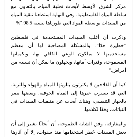
مركز الشرق الأوسط لأبحاث تحلية المياه، بالتعاون مع
سلطة المياه الفلسطينية. وفي النهاية استطعنا تنقية المياه
من المبيدات بواسطة المواد التي طورناها بنسبة 98,5
%".
وذكرت أن أغلب المبيدات المستخدمة في فلسطين
"خطيرة جدًا"، والمشكلة المصاحبة لها أن معظم
مستخدميها لا يملكون الوعي الكافي بها، وبكمياتها
المسموحة، وفترات أمانها، ويجهلون ما يمكن أن تسببه من
أمراض
".
كما أن الفلاحين لا يكترثون بتلويثها للمياه وللهواء وللتربة،
التي قد تتسرب عبرها إلى المياه الجوفية. وبعضها يضر
بالجهاز التنفسي، وهناك أبحاث عن متبقيات المبيدات في
النباتات، وفقًا لكلامها
.
والمفارقة، وفق الشابة الطموحة، أن أبحاثًا تشير إلى أن
بعض المبيدات حُظر استخدامها منذ سنوات، إلا أن آثارها