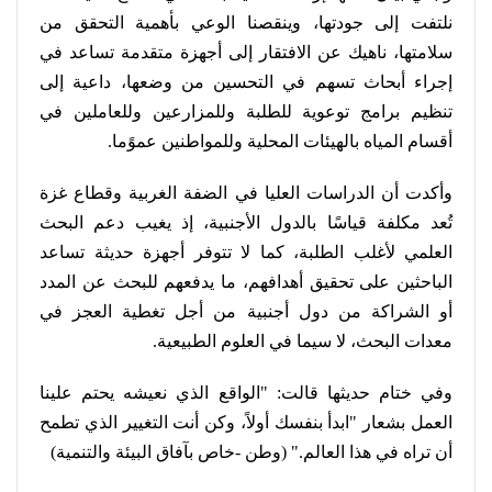
نلتفت إلى جودتها، وينقصنا الوعي بأهمية التحقق من
سلامتها، ناهيك عن الافتقار إلى أجهزة متقدمة تساعد في
إجراء أبحاث تسهم في التحسين من وضعها، داعية إلى
تنظيم برامج توعوية للطلبة وللمزارعين وللعاملين في
أقسام المياه بالهيئات المحلية وللمواطنين عموًما
.
وأكدت أن الدراسات العليا في الضفة الغربية وقطاع غزة
تُعد مكلفة قياسًا بالدول الأجنبية، إذ يغيب دعم البحث
العلمي لأغلب الطلبة، كما لا تتوفر أجهزة حديثة تساعد
الباحثين على تحقيق أهدافهم، ما يدفعهم للبحث عن المدد
أو الشراكة من دول أجنبية من أجل تغطية العجز في
معدات البحث، لا سيما في العلوم الطبيعية
.
وفي ختام حديثها قالت: "الواقع الذي نعيشه يحتم علينا
العمل بشعار "ابدأ بنفسك أولاً، وكن أنت التغيير الذي تطمح
أن تراه في هذا العالم
".
(وطن -خاص بآفاق البيئة والتنمية)