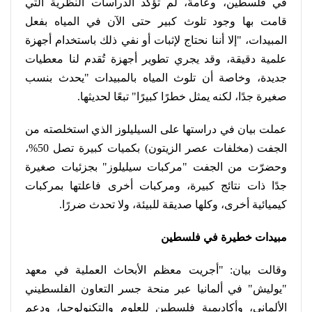
في فلسطين، وعامةً، لم تؤكد الدراسات النظرية التي
قامت بها وجود تلوث كبير حتى الآن في المياه بفعل
المبيدات، "إلا أننا نحتاج لإثبات أو نفي ذلك باستخدام أجهزة
علمية دقيقة، وقد يجري تطوير أجهزة تُقدم لنا معطيات
جديدة، وخاصة أن تلوث المياه بالمبيدات "يحدث بنسب
صغيرة جدًا، لكنه يمثل خطرًا كبيرًا" تبعًا لحديثها
.
عملت بيان في دراستها على السيليلوز الذي استخلصته من
الجفت (مخلفات عصر الزيتون) بكميات كبيرة تصل 50%،
وحضرّت من الجفت "مركبات سيليلوز" بجزئيات صغيرة
جدًا ذات نتائج كبيرة، ومركبات أخرى فاعلتها بمركبات
كيميائية أخرى، وكلها صديقة للبيئة، ولا تحدث ضررًا
.
مبيدات خطيرة في فلسطين
وقالت بيان: "أجريت معظم الأبحاث العملية في معهد
"يوليش" في ألمانيا عبر منحة جسر التعاون الفلسطيني
الألماني، وأكاديمية فلسطين للعلوم والتكنولوجيا، ودعم