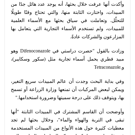
وأكدت أنها عرفت خلال بحثها، أنه يوجد عدد هائل جدًا من
المبيدات، واختارت الثابتة منها، والتي تحتاج وقتًا طويلًا
للتحلّل. وتعاملت في سياق بحثها مع الأسماء العلمية
للمبيدات، ولم تستخدم الأسماء التجارية التي يتعامل بها
المزارعون والشركات عادةً
.
وزادت بالقول "حصرت دراستي في
Difenoconazole
وهو
مبيد فطري يحمل أسماء تجارية مثل (سكور وسكايبر)،
و
Tetraconazole.
وفي بداية البحث وجدت أن عالم المبيدات سريع التغير،
ويمكن لبعض المركبات أن تمنعها وزارة الزراعة أو تسمح
بها، ويتوقف ذلك على درجة سميتها وضرورة استخدامها
".
وأوضحت أن القاسم المشترك في المبيدات الثابتة "أنها
تبقى في التربة والهواء والماء"، وخلال بحثها لم تجد
معطيات كثيرة حول هذه الأنواع من المبيدات المستخدمة