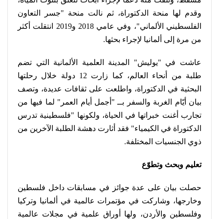
وقدم لها منحة الدكتوراة، ثم نالت منحة "جسر التعاون
الفلسطيني الألماني"، وفي عامي 2018 و2019 انتقلت أكثر
من مرة إلى ألمانيا لإجراء بحثها
.
عاشت في "يوليش" المدينة العلمية الألمانية التي تضم
طلبة من أنحاء العالم، كما زارت 12 دولة خلال رحلتها
البحثية في الدكتوراة، واطلعت على ثقافات عديدة، وتصف
بيان أيّام الغربة والسفر بــ "أجمل أيام العمر" لما فيها من
تجارب أغنت خبراتها في الحياة، ولكونها "فلسطينية تدرس
الدكتوراة في الكيمياء" فقد أثارت دهشة الطلبة الآخرين من
ذوي الجنسيات المختلفة
.
تعليم وبحث وتطوّع
حصلت بيان على عدة جوائز في مسابقات داخل فلسطين
وخارجها، وشاركت في مؤتمرات عالمية في ألمانيا وتركيا
وفلسطين والأردن، ولها أوراق علمية في مجلات عالمية