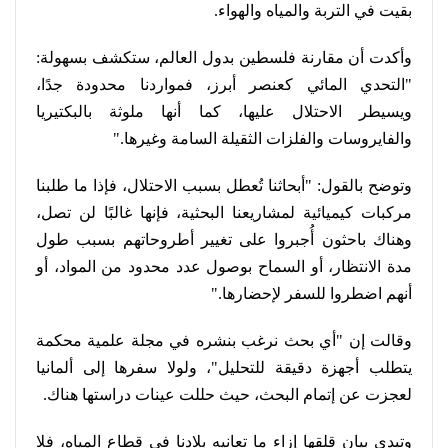
بقيت في التربة والمياه والهواء
.
وأكدت أن مقارنة فلسطين بدول العالم، ستكشف بسهولة:
"التحدي المائي كعنصر أبرز، فمواردنا محدودة جدًا،
ويسيطر الاحتلال عليها، كما أنها ملوثة بالبكتيريا
والفايروسات والفلزات الثقيلة السامة وغيرها
".
وتوضح بالقول: "أبحاثنا تُعطل بسبب الاحتلال، فإذا ما طلبنا
مركبات كيميائية لمشاريعنا البحثية، فإنها غالبًا لن تصل،
وهناك باحثون أُجبروا على تغيير أطروحاتهم بسبب طول
مدة الانتظار، أو السماح بوصول عدد محدود من المواد، أو
أنهم اضطروا للسفر لإحضارها
".
وقالت إن "أي بحث نرغب بنشره في مجلة علمية محكمة
يتطلب أجهزة دقيقة للتحليل"، ولولا سفرها إلى ألمانيا
لعجزت عن إتمام البحث، حيث حللت عينات دراستها هناك
.
وتبدي بيان قلقها إزاء ما تعانيه بلادنا في قطاع المياه، فلا