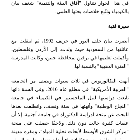
في هذا الحوار تتناول "آفاق البيئة والتنمية" شغف بيان
بالكيمياء وتتّبع خلاصات بحثها العلمي
.
سيرة فتية
أبصرت بيان خلف النور في خريف 1992، ثم انتقلت مع
عائلتها من السعودية حيث ولدت، إلى الأردن وفلسطين،
وأكملت تعليمها في برقين بمحافظة جنين، وكانت المدرسة
"الفترة الذهبية" بالنسبة لها
.
أنهت البكالوريوس في ثلاث سنوات ونصف من الجامعة
"العربية الأمريكية" في مطلع عام 2016، وفي السنة ذاتها
تابعت دراستها لنيل الماجستير في الكيمياء في جامعة
"النجاح الوطنية" وأنهتها في سنة ونصف، وانطلقت بعدها
للبحث عن منحة لدراسة الدكتوراة في جامعة أجنبية، إلا أن
عقبات كثيرة حالت دون ذلك. ولاحقًا حصلت على منحة
"مركز الشرق الأوسط لأبحاث تحلية المياه"، ومقره مدينة
مسقط، وتلقت منه دعمًا لإجراء أبحاث تتعلق بتلوث المياه،