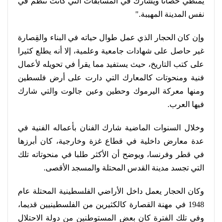
يمتطي حصانا ويشارك في المسابقات التي كانت تُنظّم في
نفس المدينة المهيبة
".
وإن كان الحجار الذي عمل طوال حياته في البناء والقِصارة
غير حاصل على شهادات جامعية وعلمية، إلا أنه يطلع كثيرا
على كتب التاريخ، حيث يستفيد مما يقرأ في تحويله لأعمال
فنية ومنحوتات كالمعارك التي دارت على أرض فلسطين
ومنها معركة اليرموك وحطين وعين جالوت والتي شارك
فيها العرب
.
وخلال السنوات الماضية شارك الفنان بأعماله الفنية في
عدة معارض داخلية في قطاع غزة وخارجية، كان أبرزها
في قطر وفرنسا، ويوضح أن الأكثر طلبا في منحوتاته تلك
التي تجسد مدينة القدس المحتلة والمسجد الأقصى
.
وكان الحجار يعمل داخل الأراضي الفلسطينية المحتلة عام
1948 في مهنة القصارة كالكثيرين من الفلسطينيين قديما،
وفي تلك الفترة كان بعض المستوطنين من دولة الاحتلال