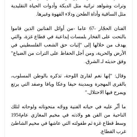
وتراث وشواهد تراثية مثل الدبكة وأدوات الحياة التقليدية
مثل الساقية وأداة الطحن ودلاء القهوة وغيرها
.
الفنان الحجّار -67 عاما -من أوائل الفنانين الذين قاموا
بالنحت على الفخار بلمسات إبداعية في قطاع غزة، والتي
يهدف من خلالها إلى "إثبات حق الشعب الفلسطيني في
الأرض والحرية، ومن أجل الحفاظ على التراث من الضياع"
وفق حديثه لـ الشرق
.
وقال: "إنها نغم لقارئ اللوحة، تذكره بالوطن المسلوب،
بالقرى المهجرة وبمدينة حيفا وعكا ويافا وصفد التي يرتع
ويمرح فيها الاحتلال
".
ما أثّر عليه في حياته الفنية ووجّه منحوتاته ولوحاته لتلك
الناحية من الفن هو ولادته في مخيم المغازي عام1954
وسط قطاع غزة ثم طفولته التي عاشها في مخيم الشاطئ
غرب القطاع
.