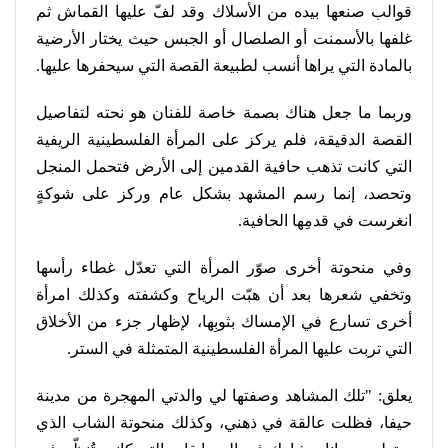
قوالب صنعها بيده من الأسلاك وقد لفّ عليها القماش ثم
غلفها بالأسمنت أو الصلصال أو الجبس حيث يختار الأرضية
بالمادة التي يراها أنسب لطبيعة القصة التي سيحفرها عليها
.
وربما ما جعل هناك بصمة خاصة للفنان هو نحته لتفاصيل
القصة الدقيقة، فلم يركز على المرأة الفلسطينية الريفية
التي كانت تذهب حافية القدمين إلى الأرض فتحمل المنجل
وتحصد، إنما رسم المشهد بشكل عام وركز على شوكةٍ
انغرست في قدمِها الحافية
.
وفي منحوتة أخرى صوّر المرأة التي تعدّل غطاء رأسها
وتخفي شعرها بعد أن هبّت الرياح وكشفته وكذلك امرأة
أخرى تسارع في الإمساك بثوبِها، لإظهار جزء من الأخلاق
التي تربت عليها المرأة الفلسطينية المتمثلة في الستر
.
يعلق: "تلك المشاهد وصفتها لي والدتي المهجرة من مدينة
حيفا، فظلت عالقة في ذهني، وكذلك منحوتة الشاب الذي