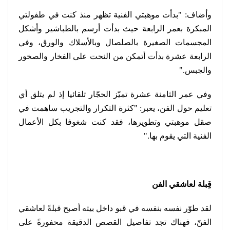
وأضاف: "بدأت موهبتي الفنية تظهر منذ كنت في طفولتي
المبكرة بعمر الرابعة حيث بدأت أرسم بالطباشير وأشكل
المجسمات الصغيرة بالصلصال وبالأسلاك والورق، وفي
الرابعة عشرة بدأت أتمكن من النحت على الفخار والصخور
والجبس
".
وفي عمر الثامنة عشرة تميّز الحجّار تلقائيا إذ لم يتلق أي
تعليم حول الفن، يعبر: "كثرة التكرار والتجريب ساهمت في
صقل موهبتي وتطويرها، فقد كنت شغوفا بكل الأعمال
الفنية التي يقوم بها
".
قِبلة لعاشقي الفن
لقد طوّر نفسه بنفسه في قبو داخل بيته أصبح قبلةً لعاشقي
الفنّ، فهناك تجد تفاصيل القصص الدقيقة محفورةً على