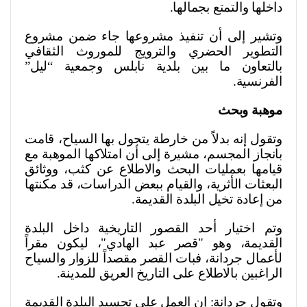
داخلها والتمتع بجمالها
.
وتشير إلى أن تنفيذ مشروعها جاء ضمن مشروع
التطوير الحضري والترويج للموروث الثقافي
بالتعاون ما بين بلدية نابلس وجمعية “ليل”
الفرنسية
.
موهبة وبحث
وتقول إنه بدلاً من خارطة يتجول بها السياح، قامت
بانجاز المجسم، مشيرة إلى أن امتلاكها الموهبة مع
قيامها بعمليات البحث والاطلاع عن كثب، ووثائق
البعثات الأثرية، والقيام ببعض الدراسات، قد مكنتها
من إعادة تخيل البلدة القديمة
.
وتم اختيار أحد القصور التاريخية داخل البلدة
القديمة، وهو "قصر عبد الهادي"، ليكون مقراً
لأعمال جردانة، فبات القصر مقصداً للزوار والسياح
الراغبين بالاطلاع على التاريخ العريق للمدينة
.
وتقول جردانة: إن العمل على تجسيد البلدة القديمة