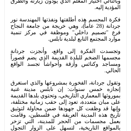
وبالتالي اختيار المعلم الذي يودون زيارته والطرق
المؤدية إليه
.
فكرة المجسم هذه أطلقتها ونفذتها المهندسة نور
جردانة (28 عاماً)، وهي خريجة من جامعة النجاح
فرع "تصميم داخلي" وموظفة في مركز تنمية
موارد المجتمع التابع لبلدية نابلس
.
وتجسدت الفكرة إلى واقع، وأنجزت جردانة
مجسمها الضخم للبلدة القديمة الذي يضم قصوراً
ومساجد وكنائس وأزقة وأحواشاً تجسد الواقع
الحالي
.
وتقول جردانة، الفخورة بمشروعها والذي استغرق
إنجازه خمس سنوات: إن نابلس مدينة غنية
بموروثها المعماري التاريخي، وتحتوي بلدها القديمة
على مبان متعددة، تعود إلى حقب زمانية مختلفة،
وإنها قد وظفت كل جهودها ضمن محاولة لتوثيق
تاريخ هذه المدينة العريقة في فلسطين، وقامت
بعمل مجسمات من الحجر للمدينة، التي تزخر
بالمواقع التاريخية، لتسهل على الزوار التجول