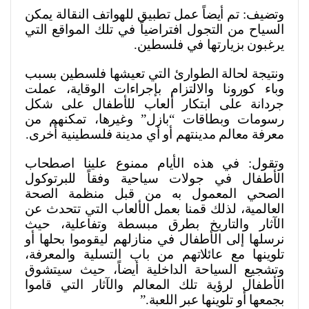
وتضيف: تم أيضاً عمل تطبيق للهواتف النقالة يمكن
السياح من التجول افتراضياً في تلك المواقع التي
يرغبون بزيارتها في فلسطين
.
ونتيجة لحالة الطوارئ التي تعيشها فلسطين بسبب
وباء كورونا والالتزام بإجراءات الوقاية، عملت
جردانة على ابتكار ألعاب للأطفال على شكل
رسومات وبطاقات “بازل” وغيرها، تمكنهم من
معرفة معالم مدينتهم أو أي مدينة فلسطينية أُخرى
.
وتقول: في هذه الأيام ممنوع علينا اصطحاب
الأطفال في جولات سياحية وفقاً للبرتوكول
الصحي المعمول به من قبل منظمة الصحة
العالمية، لذلك قمنا بعمل الألعاب التي تتحدث عن
الآثار والتاريخ بطرق مبسطة وتفاعلية، حيث
نرسلها إلى الأطفال في منازلهم ليقوموا بحلها أو
تلوينها مع عائلاتهم من باب التسلية والمعرفة،
وتشجيع السياحة الداخلية أيضاً، حيث سيتشوق
الأطفال لرؤية تلك المعالم والآثار التي قاموا
بجمعها أو تلوينها عبر اللعبة
”.