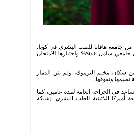
 من جامعة هافانا للطب البشري في كوبا
بعد حصولها على الشهادة الذهبية، لإحرازها معدل جامعي شامل ٩٥،٤% واجتيازها الامتحان
فلسطينية سورية من مواليد عام 1995، من سكان مخيم اليرموك، ولم يثن الدمار
.
تعليمها وتفوقها
عد في الجراحة العامة لمدة عامين، كما
(شبكة
.
 أميركا اللاتينية للطب البشري