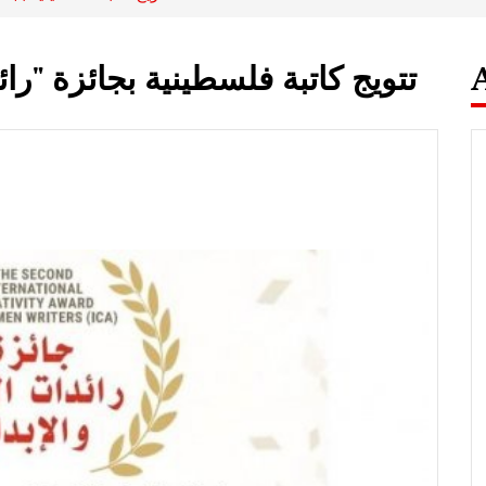
تتويج كاتبة فلسطينية بجائزة "رائ