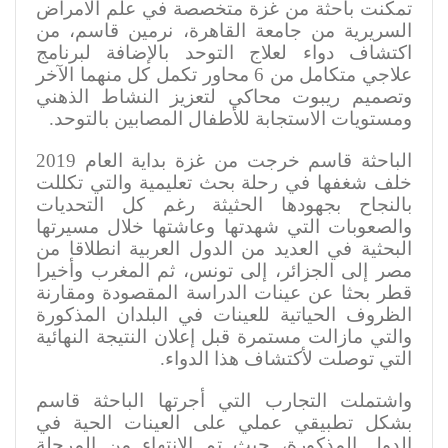
تمكنت باحثة من غزة متخصصة في علم الامراض
السريرية من جامعة القاهرة، نرمين قاسم، من
اكتشاف دواء لعلاج التوحد بالإضافة لبرنامج
علاجي متكامل من 6 محاور تكمل كل منهما الآخر
وتصميم ريبوت محاكي لتعزيز النشاط الذهني
ومستويات الاستجابة للأطفال المصابين بالتوحد
.
الباحثة قاسم خرجت من غزة بداية العام 2019
خلف شغفها في رحلة بحث تعليمية والتي تكللت
بالنجاح بجهودها الحثيثة رغم كل التحديات
والصعوبات التي شهدتها وعاشتها خلال مسيرتها
البحثية في العديد من الدول العربية انطلاقا من
مصر إلى الجزائر، إلى تونس، ثم المغرب وأخيرا
قطر بحثا عن عينات الدراسة المقصودة ومقارنة
الظروف الحياتية للعينات في البلدان المذكورة
والتي مازالت مستمرة قبل إعلان النتيجة النهائية
التي توصلت لأكتشاف هذا الدواء.
واشتملت التجارب التي أجرتها الباحثة قاسم
بشكل تطبيقي عملي على العينات الحية في
الدول المذكورة، حيث تم الانتهاء من المرحلة