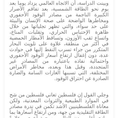
وبينت الدراسة، أن الاتجاه العالمي يزداد يوما بعد
يوم نحو الطاقة الشمسية، بعد تفاقم الأضرار
الكبيرة الناجمة من مصادر الوقود الأحفوري
ومخاطرها الواضحة على صحة الإنسان والبيئة
على حد سواء، والتي تظهر تجلياتها من خلال
ظاهرة الإحتباس الحراري، وتقلبات المناخ،
واتساع ثقب الأوزون، وتساقط الأمطار الحمضية
في أكثر من منطقة، علاوة على تلويث البحار
المتكرر من جراء تسرب النفط إليها في حوادث
عدة، دون إغفال ارتفاع أسعار الوقود الأحفوري
واحتمالية نفاذه باعتباره من المصادر غير
المتجددة، وقبل هذا وبعده، مخاطر الأمراض
المختلفة، التي تسببها الغازات السامة والضارة
الصادرة عن احتراق الوقود
.
وجلي القول إن فلسطين تعاني فلسطين من شح
في الموارد الطبيعية والثروات المعدنية، ولكن
معاناة الفلسطينيين الأشد تكمن في ندرة مصادر
الطاقة التقليدية من جهة، ومن ارتفاع أسعارها بما
يوازي أغلى مدن العالم من جهة أخرى، وعلاوةً