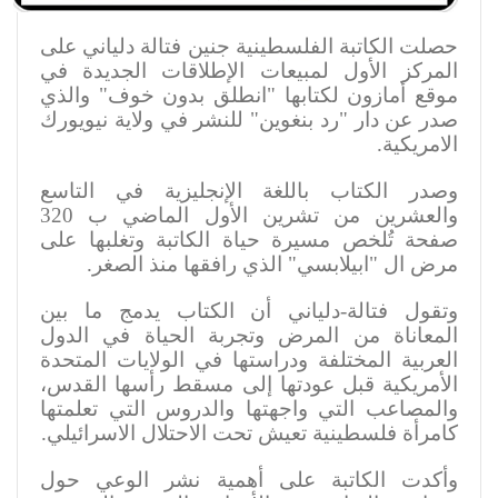
حصلت الكاتبة الفلسطينية جنين فتالة دلياني على
المركز الأول لمبيعات الإطلاقات الجديدة في
موقع أمازون لكتابها "انطلق بدون خوف" والذي
صدر عن دار "رد بنغوين" للنشر في ولاية نيويورك
الامريكية.
وصدر الكتاب باللغة الإنجليزية في التاسع
والعشرين من تشرين الأول الماضي ب 320
صفحة تُلخص مسيرة حياة الكاتبة وتغلبها على
مرض ال "ابيلابسي" الذي رافقها منذ الصغر
.
وتقول فتالة-دلياني أن الكتاب يدمج ما بين
المعاناة من المرض وتجربة الحياة في الدول
العربية المختلفة ودراستها في الولايات المتحدة
الأمريكية قبل عودتها إلى مسقط رأسها القدس،
والمصاعب التي واجهتها والدروس التي تعلمتها
كامرأة فلسطينية تعيش تحت الاحتلال الاسرائيلي
.
وأكدت الكاتبة على أهمية نشر الوعي حول