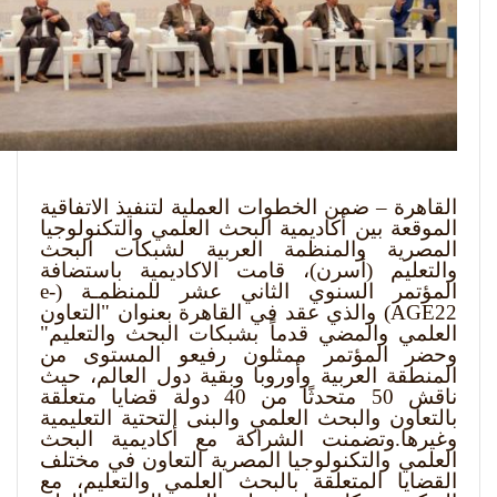
القاهرة – ضمن الخطوات العملية لتنفيذ الاتفاقية
الموقعة بين أكاديمية البحث العلمي والتكنولوجيا
المصرية والمنظمة العربية لشبكات البحث
والتعليم (أسرن)، قامت الاكاديمية باستضافة
المؤتمر السنوي الثاني عشر للمنظمـة (
e-
AGE22
) والذي عقد في القاهرة بعنوان "التعاون
العلمي والمضي قدماً بشبكات البحث والتعليم"
وحضر المؤتمر ممثلون رفيعو المستوى من
المنطقة العربية وأوروبا وبقية دول العالم، حيث
ناقش 50 متحدثًا من 40 دولة قضايا متعلقة
بالتعاون والبحث العلمي والبنى التحتية التعليمية
وغيرها.وتضمنت الشراكة مع أكاديمية البحث
العلمي والتكنولوجيا المصرية التعاون في مختلف
القضايا المتعلقة بالبحث العلمي والتعليم، مع