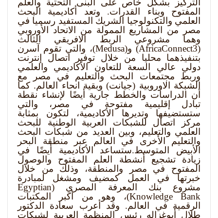
التركيز بشكل خاص على البنى التحتية والعلم
المفتوح وبناء القدرات. وتعد أكاديمية البحث
العلمي والتكنولوجيا الشريك المستفيد رسميا في
مصر من المشاريع الممولة من الاتحاد الأوروبي
وهما مشروعي الربط الافريقي الثالث
(
AfricaConnect3
) و(
Medusa
)، والتي تقوم آسرن
بتنفيذهما محليا من خلال توفير اتصال إنترنت
دولي عالي السعة للتعاون الأكاديمي والعلمي
وربط مجتمعات البحث والتعليم في مصر مع
الشبكة الاوروبية (جيانت) وبقية انحاء العالم. كما
أن الدراسات والخطط جارية أيضًا لإنشاء نقطة
تبادل إقليمية مفتوحة في مصر، والتي
ستستضيفها وتديرها الأكاديمية، لتكون بمثابة
مركز اتصال للشبكات العربية الوطنية للبحث
العلمي والتعليم، وبين العديد من شبكات البحث
والتعليم الأخرى في العالم عبر منطقة البحر
الأبيض المتوسط.ستساعد الأكاديمية أيضًا في
زيادة تشجيع أنشطة العلم المفتوح والوصول
المفتوح في مصر والمنطقة، وذلك من خلال
خبرتها في العمل كمضيف ومشغل لمبادرة
مشروع بنك المعرفة المصري (
Egyptian
Knowledge Bank
)، وهو من أكبر المكتبات
الرقمية في العالم. وقد أعرب سعادة الدكتور
طلال أبوغزاله رئيس المنظمة العربية لشبكات