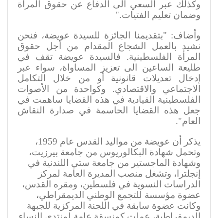
وكذلك عبر السعي الى الدفاع عن حقوق المرأة
وضمان تعليم الفتيات
".
وأضاف: "بتقديمنا الجائزة للسيدة عويضة، فنحن
نشيد بالعمل الشجاع المقدام من أجل حقوق
المرأة الفلسطينية. فالسيدة عويضة تقف في
طليعة الساعين الى تعزيز المساواة، سواء عبر
إدخال تعديلات قانونية أو من خلال التكامل
الاجتماعي والاقتصادي. وكواحدة من الأصوات
الفلسطينية القيادية في هذه القضايا ساهمت في
جعل هذه القضايا الحاسمة في صدارة النقاش
العام
."
يذكر أن عويضة من مواليد القدس عام 1959،
وتحمل شهادة البكالوريوس من جامعة بيرزيت،
وشهادة الماجستير من جامعة ستي اللندنية في
إنجلترا، وتشغل منصب المديرة العامة لمركز
الدراسات النسوية في فلسطين، ومقره القدس،
عضوة مؤسسة للتجمع الوطني الديمقراطي،
وكانت عضوة سابقة في اللجنة المركزية للجبهة
الديمقراطية، عملت كمنسقة عامة لمنتدى النساء