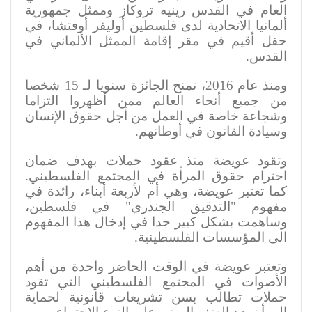
العام في القدس رينيه تروكاز وممثل جمهورية
ألمانيا الاتحادية لدى فلسطين أوليفر أوفتشا، في
حفل أقيم في مقر إقامة الممثل الألماني في
القدس
.
ومنذ عام 2016، تمنح الجائزة سنويا لـ 15 شخصا
من جميع أنحاء العالم ممن أظهروا التزاما
وشجاعة خاصة في العمل من أجل حقوق الإنسان
وسيادة القانون في أوطانهم.
وتقود عويضة منذ عقود حملات بهدف ضمان
احترام حقوق المرأة في المجتمع الفلسطيني
.
كما تعتبر عويضة، وهي أم لأربعة أبناء، رائدة في
مفهوم "التدقيق الجندري" في فلسطين،
وساهمت بشكل كبير جدا في إدخال هذا المفهوم
الى المؤسسات الفلسطينية
.
وتعتبر عويضة في الوقت الحاضر واحدة من أهم
الأصوات في المجتمع الفلسطيني التي تقود
حملات تطالب بسن تشريعات قانونية لحماية