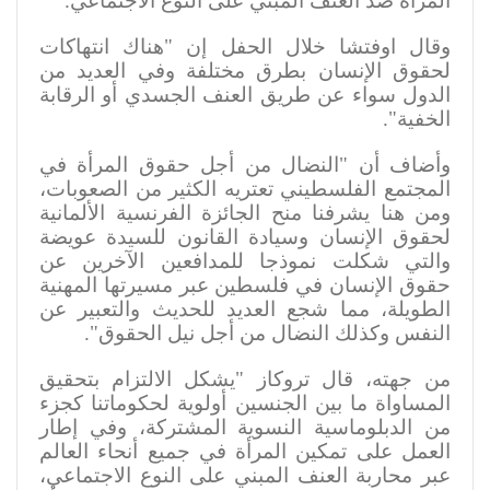
المرأة ضد العنف المبني على النوع الاجتماعي
.
وقال اوفتشا خلال الحفل إن "هناك انتهاكات
لحقوق الإنسان بطرق مختلفة وفي العديد من
الدول سواء عن طريق العنف الجسدي أو الرقابة
الخفية".
وأضاف أن "النضال من أجل حقوق المرأة في
المجتمع الفلسطيني تعتريه الكثير من الصعوبات،
ومن هنا يشرفنا منح الجائزة الفرنسية الألمانية
لحقوق الإنسان وسيادة القانون للسيدة عويضة
والتي شكلت نموذجا للمدافعين الآخرين عن
حقوق الإنسان في فلسطين عبر مسيرتها المهنية
الطويلة، مما شجع العديد للحديث والتعبير عن
النفس وكذلك النضال من أجل نيل الحقوق
."
من جهته، قال تروكاز "يشكل الالتزام بتحقيق
المساواة ما بين الجنسين أولوية لحكوماتنا كجزء
من الدبلوماسية النسوية المشتركة، وفي إطار
العمل على تمكين المرأة في جميع أنحاء العالم
عبر محاربة العنف المبني على النوع الاجتماعي،