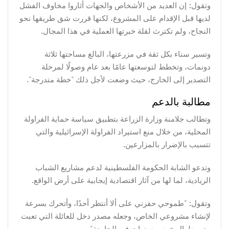
وتقول: إن العديد من الأشخاص والجهات أثاروا مخاوف الفشل
لديها قبل الإقدام على المشروع، لكنها قررت شق طريقها نحو
النجاح، ولم تكترث لقلة خبرتها العملية في هذا المجال.
وتسير سناء بكل ثقة في مزرعتها، البالغ مساحتها ثلاثة
دونمات، وتخطط لتوسعتها عامًا بعد عام وصولًا لمرحلة
التصدير إلى الخارج، حيث وضعت لأجل ذلك "خطة متدرجة".
مطالبة بالدعم
وتطالب جلامنة وزارة الزراعة بتطبيق سياسة حماية الفراولة
المحلية، من خلال منع استيراد الفراولة الإسرائيلية والتي
تتسبب بالإضرار بالمزارعين.
وتدعو الشابة الحكومة الفلسطينية لدعم مشاريع الشباب
الريادية، لما لها من آثار اقتصادية إيجابية على أرض الواقع.
وتقول: "طموحي حفزني على ألا أنتظر أحدًا، وأتحرك بسرعة
لإنشاء مشروعي الخاص، وجعله مصدر دخل للعائلة التي تعبت
معي طوال خمس سنوات في الجامعة".