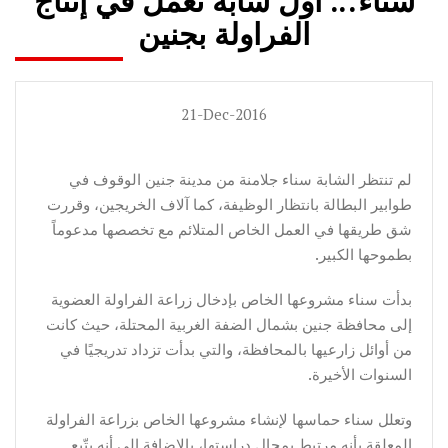
سناء... أول شابة تعمل في إنتاج
الفراولة بجنين
21-Dec-2016
لم تنتظر الشابة سناء جلامنة من مدينة جنين الوقوف في
طوابير البطالة بانتظار الوظيفة، كما آلاف الخريجين، وقررت
شق طريقها في العمل الخاص المتلائم مع تخصصها مدعوماً
بطموحها الكبير.
بدأت سناء مشروعها الخاص بإدخال زراعة الفراولة العضوية
إلى محافظة جنين بشمال الضفة الغربية المحتلة، حيث كانت
من أوائل زارعيها بالمحافظة، والتي بدأت تزداد تدريجيًا في
السنوات الأخيرة.
وتعلل سناء حماسها لإنشاء مشروعها الخاص بزراعة الفراولة
المعلقة بأنه مرتبط بمجال دراستها، بالإضافة إلى أنه يتّبع