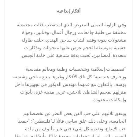
أفكار إبداعية
وفي الزاوية اليمنى للمعرض الذي استقطب فئات مجتمعية
مختلفة من طلبة جامعات، ورجال أعمال، وفنانين، وهواة
مشغولات يدوية وقف الشاب ساجي الهندي، خلف طاولة
خشبية متوسطة الحجم عرض عليها منحوتات وتذكارات
متعددة المضامين، نُحتت بدقة متناهية على خامة الجبس.
"تصميمات إسلامية وشخصيات وطنية ومعالم مقدسية
وزخارف هندسية" كل تلك الأفكار وغيرها يبدع ساجي وشقيقه
يوسف بالتعاون مع عمهما مهندس الديكور في تجهيزها داخل
منزلهم بمخيم الشاطئ للاجئين، غربي مدينة غزة، بأدوات
وإمكانات محدودة.
ويتفق ثلاثتهم على حب الفن بغض النظر عن تخصصاتهم
الجامعية، وعلى ذلك علق ساجي قائلًا لـ"فلسطين": "جمعنا
حب الإبداع، وتقديم كل شيء فني غير مألوف من مادة
الجبس، التي لها استخدامات محددة غالبًا، وأيضًا تجرعنا معًا