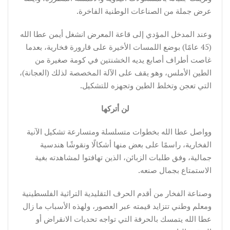
عرض جملة من الصناعات الوطنية الفاخرة.
وعند المدخل المؤدي إلى قاعة المعرض انشغل أيمن عطا الله
(45 عامًا) بوضع اللمسات الأخيرة على قارورة فخارية، بعدما
غاصت أطراف أصابع يديه الخشنتين في كومة صغيرة من
الطين الأملس، وهو يقف على الآلة المخصصة لذلك (العجانة)،
التي تعجن وتخلط الطين وتجهزه للتشكيل.
لن أتركها
وواصل عطا الله بخطوات متسلسلة ومتسارعة تشكيل الآنية
الفخارية، راسمًا على بعض منها أشكالًا ونقوشًا هندسية
جمالية، وفق طلبات الزبائن، الذين تهافتوا لمشاهدته بغية
الاستمتاع بجمال صنعه.
وصناعة الفخار من أقدم الحرف التقليدية التراثية الفلسطينية
ومعلم وطني تتزايد قيمته عبر العصور، ولهذه الأسباب ما زال
عطا الله يتمسك بالحرفة التي تواجه تحديات الانقراض أو