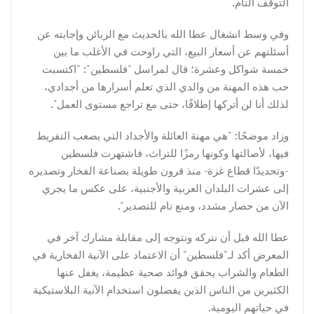
التوقف التام.
وفي وسط انشغال عطا الله بالحديث مع الزبائن وإجابته عن
أسئلتهم عن أسعار البيع، التي راوحت في الأغلب ما بين
خمسة شواكل وعشرة؛ قال لمراسل "فلسطين": "اكتسبت
حب هذه المهنة من والدي الذي تعلم أسرارها من أجدادي،
لذلك أنا لن أتركها إطلاقًا، حتى مع تراجع مستوى العمل".
وزاد موضحًا: "هي مهنة العائلة والأجداد التي يصعب التفريط
فيها، لأصالتها وكونها رمزًا للتراث، فاشتهرت فلسطين
-وتحديدًا قطاع غزة- منذ قرون طويلة بصناعة الفخار وتصديره
إلى عشرات البلدان العربية والأجنبية، على عكس ما يجري
الآن من حصار مشدد، ومنع تام للتصدير".
عطا الله قبل أن نتركه ونتوجه إلى مقابلة مشارك آخر في
المعرض أكد لـ"فلسطين" أن الاعتماد على الآنية الفخارية في
الطعام والشراب يحقق فوائد صحية عظيمة، يغفل عنها
الكثيرين من الناس الذين يفضلون استخدام الآنية البلاستيكية
في حياتهم اليومية.