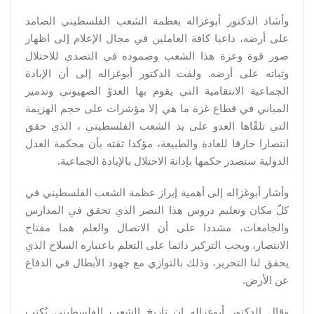
وأشاد الدكتور أبوغزاله بعظمة الشعب الفلسطيني الصامد
على أرضه، داعيا كافة العاملين في مجال الإعلام إلى اظهار
صور قوة وعزة هذا الشعب وصموده في التصدي للاحتلال
وثباته على أرضه. ولفت الدكتور أبوغزاله إلى أن الإبادة
الجماعية الانتقامية التي يقوم بها العدوّ الصهيوني وتدمير
المباني في قطاع غزة ما هي إلا مؤشرات على حجم الهزيمة
التي تلقّاها العدو على يد الشعب الفلسطيني ، الذي حقق
انتصارا خارقا للعادة والطبيعة، مؤكدا ثقته بأن محكمة العدل
الدولية ستصدر حكمها بإدانة الاحتلال بالإبادة الجماعية.
وأشار أبوغزاله إلى أهمية إبراز عظمة الشعب الفلسطيني في
كلّ مكان وتعليم دروس هذا النصر الذي تحقق في المدارس
والجامعات، مشددا على أن الاتصال والعلم هما مفتاح
الانتصار، ويجب التركيز دائما على التعلم باعتباره السلاح الذي
يحقق لنا التحرير، وذلك بالتوازي مع جهود الأبطال في الدفاع
عن الأرض.
وقال الدكتور أبوغزاله إن تاريخ الشعب الفلسطيني يُكتب