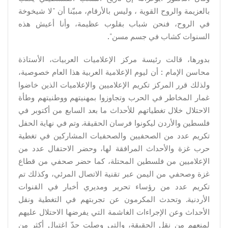
بالعزيمة والروح القوية ، وليس بالأرقام، مبيّنا أن "لا شيخوخة
في الروح، فنحن شباب بقلوب عظيمة، وأنا أعيش هذه
السنوات كشاب في جسم مسن".
بدورها، قالت رئيسة مركز الإعلاميات العربيات، الأستاذة
محاسن الإمام : أن ليوم الإعلامية العربية هذا العام خصوصية،
ولذلك قرر المركز تكريم الإعلاميين والإعلاميات الذين خاضوا
غمار المخاطر في الحرب وتجاوزوا بمهنيتهم ووطنيتهم وطأة
الاحتلال خلال تغطياتهم للأحداث ما بعد السابع من أكتوبر في
فلسطين والأردن ليكونوا فرسان الحقيقة. وتم في نهاية الحفل
تكريم عدد من الصحفيين والصحفيات المشاركين في تغطية
حرب غزة والأحداث المرافقة لها، وحضر الاحتفال عدد من
الإعلاميين من فلسطين المحتلة، كما حضر صحفي من قطاع
غزة وصحفي من اليمن عبر تقنية الاتصال المرئي، وكذلك تم
تكريم عدد من رؤساء تحرير ومديري أخبار في القنوات
الأردنية. وتحدث المكرمون عن تجربتهم في التغطية ونقل
الأحداث وعن الإجراءات الغاشمة التي يفرضها الاحتلال عليهم
لمنعهم من نقل الحقيقة، والتي وصلت حدّ اغتيال أكثر من