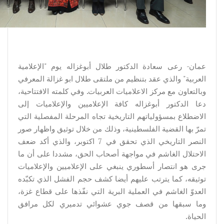
عمان- رعى سعادة الدكتور طلال أبوغزاله يوم "الإعلامية
العربية" والذي عقد بتنظيم من ملتقى طلال ابو غزالة المعرفي
وبالتعاون مع مركز الاعلاميات العربيات. وفي كلمته الافتتاحية،
دعا الدكتور أبوغزاله كافة الإعلاميين والإعلاميات إلى
الاضطلاع بمسؤولياتهم التاريخية تجاه المرحلة المفصلية التي
تمرّ بها القضية الفلسطينية، وذلك من خلال توثيق واظهار صور
النصر التاريخي الذي تحقق في 7 اكتوبر، والذي أكد ضعف
الاحتلال الغاشم في مواجهة أصحاب الحق، مشددا على أن ما
جرى هو انتصار أسطوري ينبغي على الإعلاميين والإعلاميات
توثيقه، كما يترتب عليهم أيضا كشف حجم الفشل الذي تكبّده
العدوّ الغاشم في العملية البرية التي نفّذها على قطاع غزة،
وما سبقها من قصف جوي عشوائي تدميري لكل مرافق
الحياة.