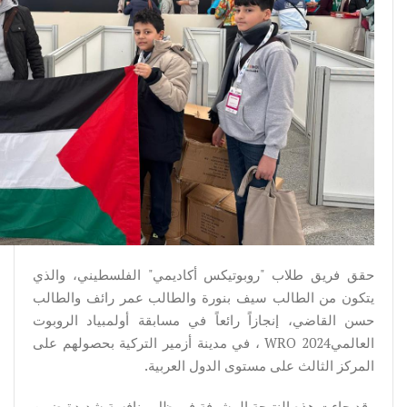
حقق فريق طلاب "روبوتيكس أكاديمي" الفلسطيني، والذي
يتكون من الطالب سيف بنورة والطالب عمر رائف والطالب
حسن القاضي، إنجازاً رائعاً في مسابقة أولمبياد الروبوت
العالميWRO 2024 ، في مدينة أزمير التركية بحصولهم على
المركز الثالث على مستوى الدول العربية.
وقد جاءت هذه النتيجة المشرفة في ظل منافسة شديدة ضمن