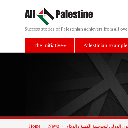
Success stories of Palestinian achievers from all ove
The Initiative
Palestinian Example
Home
News