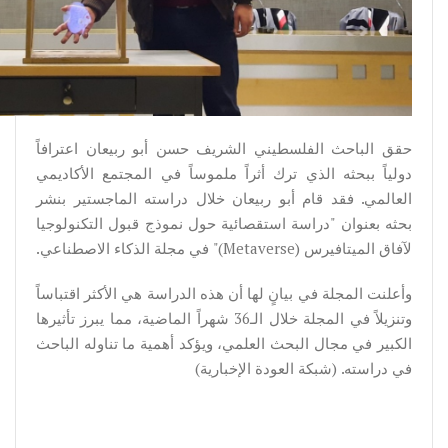
حقق الباحث الفلسطيني الشريف حسن أبو ربيعان اعترافاً
دولياً ببحثه الذي ترك أثراً ملموساً في المجتمع الأكاديمي
العالمي. فقد قام أبو ربيعان خلال دراسته الماجستير بنشر
بحثه بعنوان "دراسة استقصائية حول نموذج قبول التكنولوجيا
لآفاق الميتافيرس (Metaverse)" في مجلة الذكاء الاصطناعي.
وأعلنت المجلة في بيانٍ لها أن هذه الدراسة هي الأكثر اقتباساً
وتنزيلاً في المجلة خلال الـ36 شهراً الماضية، مما يبرز تأثيرها
الكبير في مجال البحث العلمي، ويؤكد أهمية ما تناوله الباحث
في دراسته. (شبكة العودة الإخبارية)