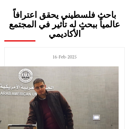
باحث فلسطيني يحقق اعترافاً
عالمياً ببحثٍ له تأثير في المجتمع
الأكاديمي
16-Feb-2025