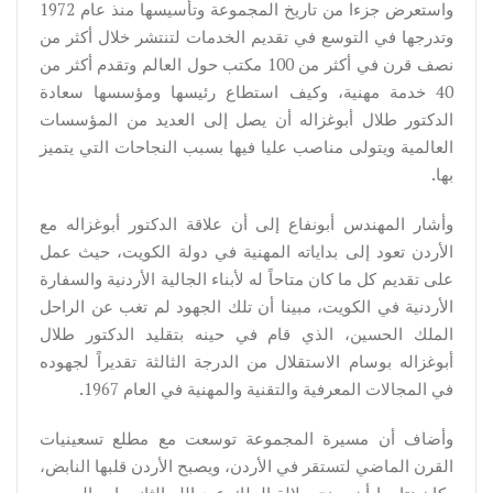
واستعرض جزءا من تاريخ المجموعة وتأسيسها منذ عام 1972
وتدرجها في التوسع في تقديم الخدمات لتنتشر خلال أكثر من
نصف قرن في أكثر من 100 مكتب حول العالم وتقدم أكثر من
40 خدمة مهنية، وكيف استطاع رئيسها ومؤسسها سعادة
الدكتور طلال أبوغزاله أن يصل إلى العديد من المؤسسات
العالمية ويتولى مناصب عليا فيها بسبب النجاحات التي يتميز
بها.
وأشار المهندس أبونفاع إلى أن علاقة الدكتور أبوغزاله مع
الأردن تعود إلى بداياته المهنية في دولة الكويت، حيث عمل
على تقديم كل ما كان متاحاً له لأبناء الجالية الأردنية والسفارة
الأردنية في الكويت، مبينا أن تلك الجهود لم تغب عن الراحل
الملك الحسين، الذي قام في حينه بتقليد الدكتور طلال
أبوغزاله بوسام الاستقلال من الدرجة الثالثة تقديراً لجهوده
في المجالات المعرفية والتقنية والمهنية في العام 1967.
وأضاف أن مسيرة المجموعة توسعت مع مطلع تسعينيات
القرن الماضي لتستقر في الأردن، ويصبح الأردن قلبها النابض،
وكان نتاجها أن يمنح جلالة الملك عبد الله الثاني ابن الحسين