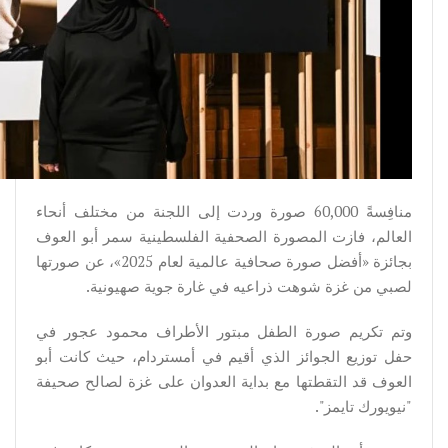
منافِسةً 60,000 صورة وردت إلى اللجنة من مختلف أنحاء
العالم، فازت المصورة الصحفية الفلسطينية سمر أبو العوف
بجائزة «أفضل صورة صحافية عالمية لعام 2025»، عن صورتها
لصبي من غزة شوهت ذراعيه في غارة جوية صهيونية.
وتم تكريم صورة الطفل مبتور الأطراف محمود عجور في
حفل توزيع الجوائز الذي أقيم في أمستردام، حيث كانت أبو
العوف قد التقطتها مع بداية العدوان على غزة لصالح صحيفة
"نيويورك تايمز".