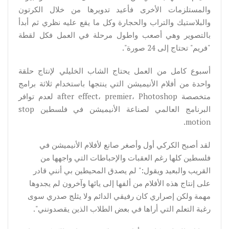
والمستلزمات الأخرى فأعيد تدويرها من خلال الكرتون
والبلاستيك والتراب والحجارة وكل ما يقع عليه نظري ثم أبدأ
بالتصوير وهي أصعب واطول مرحلة في العمل فكل لقطة
"فريم" تحتاج إلى 24 صورة".
أسبوع كامل من العمل يحتاج الشاب الخليلي لإنتاج حلقة
واحدة من أفلام الأنيميشن التي ينتجها باستخدام ثلاثة برامج
متخصصة after effect، premier، Photoshop لعدم توافر
البرنامج العالمي لصناعة الأنيميشن في فلسطين stop
motion.
لقد أصبح الكركي أول وأصغر صانع لأفلام الأنيميشن في
فلسطين كلها رغم العقبات والإحباطات التي واجهها من
القريب والبعيد ويقول:" لم يصدق المحيطين بي أنني قادر
على إنتاج هذه الأفلام من ألفها إلى يائها وآخرون لم يجدوها
مهمة ولكن إصراري كان رفيقي الدائم ولا يثلج صدري سوى
رغبة التعلم التي أراها في بعض الطلاب الذين يقصدونني".