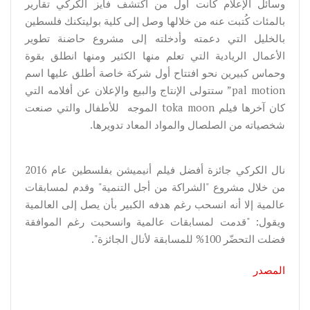
وسائل الإعلام كانت أول من اكتشف فايز الكركي تقارير
بالمئات كُتبت عنه من خلالها وصل إلى كلية بوليتكنك فلسطين
بالخليل التي دعمته وأدخلته إلى مشروع حاضنة تطوير
الأعمال الريادية التي تعلم منها الكثير ومنها انطلق بقوة
وحماس كبيرين نحو افتتاح أول شركة خاصة أطلق عليها اسم
pal motion” ستتولى الإنتاج والبيع والإعلان عن أفلامه التي
كان آخرها فيلم toka moon الموجه للأطفال والتي صنعت
شخصياته من الصلصال والمواد المعاد تدويرها.
نال الكركي جائزة أفضل فيلم أنيميشن بفلسطين عام 2016
من خلال مشروع "الشراكة من أجل التنمية" وقدم لمسابقات
عالمية إلا أنه انسحب رغم هدفه الكبير بأن يصل إلى العالمية
ويقول: "قدمت لمسابقات عالمية وانسحبت رغم الموافقة
فضلت التحضّر 100% للمسابقة لأنال الجائزة".
المصدر