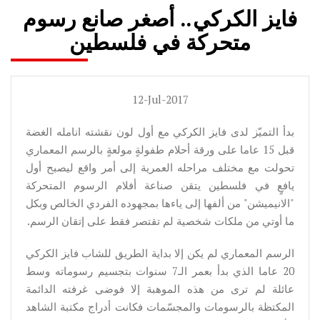
فايز الكركي.. أصغر صانع رسوم
متحركة في فلسطين
12-Jul-2017
بدأ التميّز لدى فايز الكركي مع أول لون نقشته انامله الغضة
قبل 15 عاما على ورقة أحلام طفولةٍ مولعةٍ بالرسم المعماري
تحولت مع مختلف مراحله العمرية إلى أمر واقع ليصبح أول
يافعٍ في فلسطين يتقن صناعة أفلام الرسوم المتحركة
"الانيميشن" من ألفها إلى ياءها بمجهوده الفردي الخالص وبكل
ما أوتي من ملكات شخصية لم تقتصر فقط على إتقان الرسم.
الرسم المعماري لم يكن إلا بداية الطريق للشاب فايز الكركي
20 عاما الذي بدأ بعمر الـ7 سنوات بتجسيم رسوماته وسط
عائلة لم ترى من هذه الموهبة إلا فوضى غرفته الدائمة
المكتظة بالرسومات والمجسّمات فكانت أدراج مكتبة الشاهد