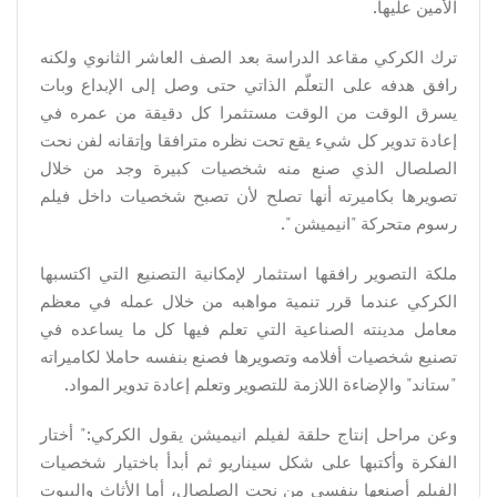
الأمين عليها.
ترك الكركي مقاعد الدراسة بعد الصف العاشر الثانوي ولكنه
رافق هدفه على التعلّم الذاتي حتى وصل إلى الإبداع وبات
يسرق الوقت من الوقت مستثمرا كل دقيقة من عمره في
إعادة تدوير كل شيء يقع تحت نظره مترافقا وإتقانه لفن نحت
الصلصال الذي صنع منه شخصيات كبيرة وجد من خلال
تصويرها بكاميرته أنها تصلح لأن تصبح شخصيات داخل فيلم
رسوم متحركة "انيميشن ".
ملكة التصوير رافقها استثمار لإمكانية التصنيع التي اكتسبها
الكركي عندما قرر تنمية مواهبه من خلال عمله في معظم
معامل مدينته الصناعية التي تعلم فيها كل ما يساعده في
تصنيع شخصيات أفلامه وتصويرها فصنع بنفسه حاملا لكاميراته
"ستاند" والإضاءة اللازمة للتصوير وتعلم إعادة تدوير المواد.
وعن مراحل إنتاج حلقة لفيلم انيميشن يقول الكركي:" أختار
الفكرة وأكتبها على شكل سيناريو ثم أبدأ باختيار شخصيات
الفيلم أصنعها بنفسي من نحت الصلصال، أما الأثاث والبيوت