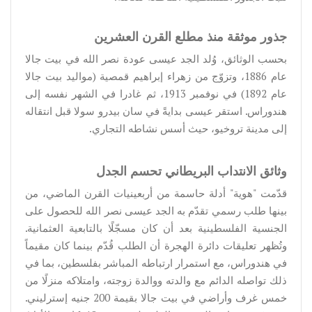
جذور موثقة منذ مطلع القرن العشرين
بحسب الوثائق، وُلد الجد عيسى عودة نصر الله في بيت جالا
عام 1886، وتزوّج من زهراء إبراهيم قمصية (مواليد بيت جالا
عام 1892) في نوفمبر 1913، ثم غادرا في الشهر نفسه إلى
هندوراس. استقر عيسى بدايةً في سان بيدرو سولا قبل انتقاله
إلى مدينة تروخيو، حيث أسس نشاطه التجاري.
وثائق الانتداب البريطاني تحسم الجدل
قدّمت "هوية" أدلة حاسمة من أربعينيات القرن الماضي، من
بينها طلب رسمي تقدّم به الجد عيسى نصر الله للحصول على
الجنسية الفلسطينية بعد أن كان مسجّلًا بالتابعية العثمانية.
وتُظهر تعليقات دائرة الهجرة أن الطلب قُدّم بينما كان مقيماً
في هندوراس، مع استمرار ارتباطه المباشر بفلسطين، بما في
ذلك تواصله الدائم مع والدته ووالدة زوجته، وامتلاكه منزلًا من
خمس غرف وأراضي في بيت جالا بقيمة 200 جنيه إسترليني.