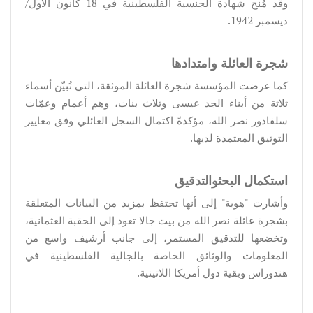
وقد مُنح شهادة الجنسية الفلسطينية في 18 كانون الأول/
ديسمبر 1942.
شجرة العائلة وامتدادها
كما عرضت المؤسسة شجرة العائلة الموثقة، التي تُبيّن أسماء
ثلاثة من أبناء الجد عيسى وثلاث بنات، وهم أعمام وعمّات
سلفادور نصر الله، مؤكدةً اكتمال السجل العائلي وفق معايير
التوثيق المعتمدة لديها.
استكمال البحثوالتدقيق
وأشارت "هوية" إلى أنها تحتفظ بمزيد من البيانات المتعلقة
بشجرة عائلة نصر الله من بيت جالا تعود إلى الحقبة العثمانية،
وتخضعها للتدقيق المستمر، إلى جانب أرشيف واسع من
المعلومات والوثائق الخاصة بالجالية الفلسطينية في
هندوراس وبقية دول أمريكا اللاتينية.