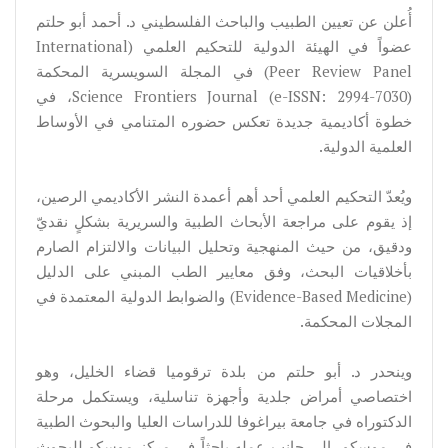
أُعلن عن تعيين الطبيب والباحث الفلسطيني د. أحمد أبو حلتم
عضواً في الهيئة الدولية للتحكيم العلمي (International
Peer Review Panel) في المجلة السويسرية المحكمة
Science Frontiers Journal (e-ISSN: 2994-7030)، في
خطوة أكاديمية جديدة تعكس حضوره المتنامي في الأوساط
العلمية الدولية.
ويُعدّ التحكيم العلمي أحد أهم أعمدة النشر الأكاديمي الرصين،
إذ يقوم على مراجعة الأبحاث الطبية والسريرية بشكلٍ نقديّ
ودقيق، من حيث المنهجية وتحليل البيانات والالتزام الصارم
بأخلاقيات البحث، وفق معايير الطب المبني على الدليل
(Evidence-Based Medicine) والضوابط الدولية المعتمدة في
المجلات المحكمة.
وينحدر د. أبو حلتم من بلدة ترقوميا قضاء الخليل، وهو
اختصاصي أمراض جلدية وأجهزة تناسلية، ويستكمل مرحلة
الدكتوراه في جامعة بيراغوفا للدراسات العليا والبحوث الطبية
في موسكو، إلى جانب عمله باحثاً في مركز موسكو للبحوث