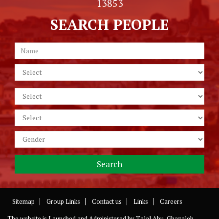
13853
SEARCH PEOPLE
Sitemap
Group Links
Contact us
Links
Careers
The website is Launched and Administered by
Talal Abu-Ghazaleh