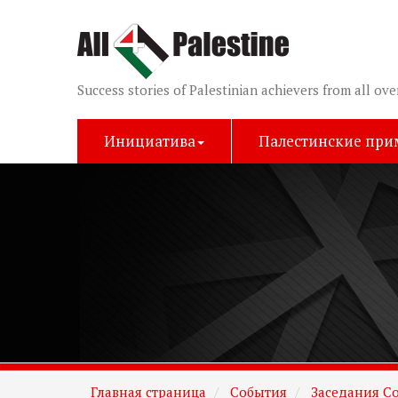
Success stories of Palestinian achievers from all ove
Инициатива
Палестинские пр
Главная страница
События
Заседания Со