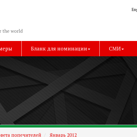
En
r the world
имеры
Бланк для номинации
СМИ
вета попечителей
Январь 2012