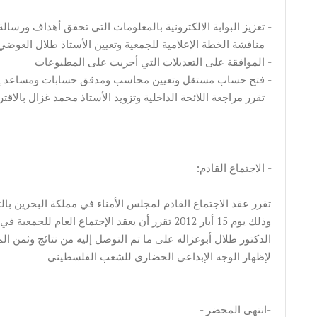
تعزيز البوابة الالكترونية بالمعلومات التي تحقق أهداف ورسالة الجمعية -
مناقشة الخطة الإعلامية للجمعية وتعيين الأستاذ طلال العوضي مستشاراً إعلامياً -
الموافقة على التعديلات التي أجريت على المطبوعات -
فتح حساب مستقل وتعيين محاسب ومدقق حسابات ومساعد إداري وخط هاتف مستقل -
تقرر مراجعة اللائحة الداخلية وتزويد الأستاذ محمد غزال بالاقتراحات تمهيداً لإرسالها للمستشار القانوني -
:الاجتماع القادم -
الدكتور طلال أبوغزاله على ما تم التوصل إليه من نتائج وثمن ال
لإظهار الوجه الإبداعي الحضاري للشعب الفلسطيني
- انتهى المحضر-