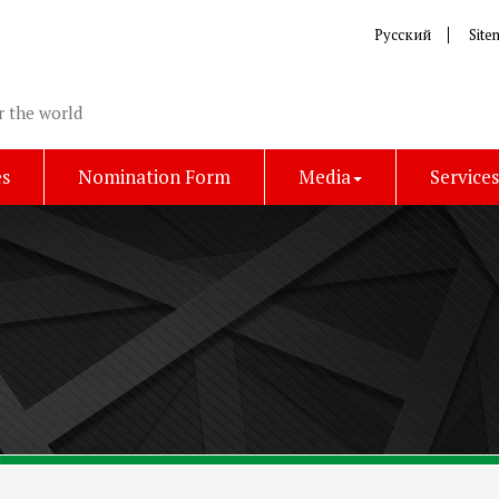
Русский
Site
r the world
es
Nomination Form
Media
Service