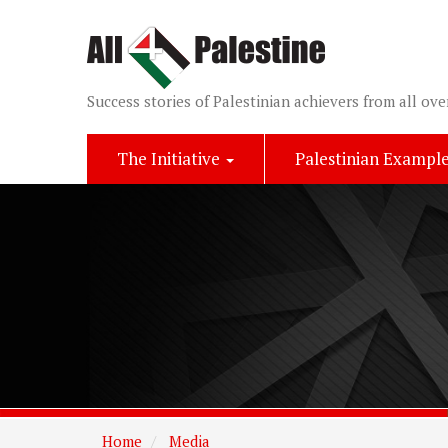
Success stories of Palestinian achievers from all ove
The Initiative
Palestinian Exampl
Home
Media