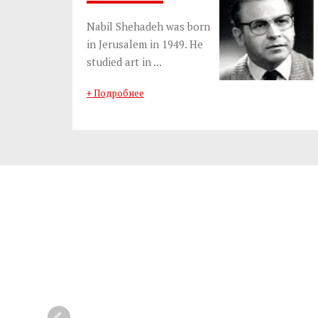
Nabil Shehadeh was born
in Jerusalem in 1949. He
studied art in ...
+ Подробнее
TAG Services Guide
TAG Services Guide
2026 - English
2026 - Arabic