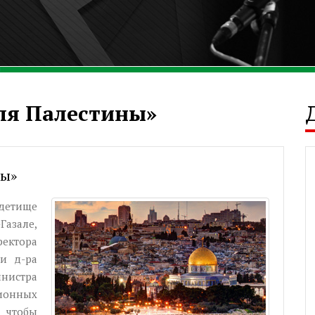
ля Палестины»
ны»
детище
азале,
ектора
 и д-ра
истра
онных
, чтобы