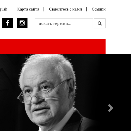
glish
Карта сайта
Свяжитесь с нами
Ссылки
Next
e only occurs when you stop trying.
 Talal Abu-Ghazaleh