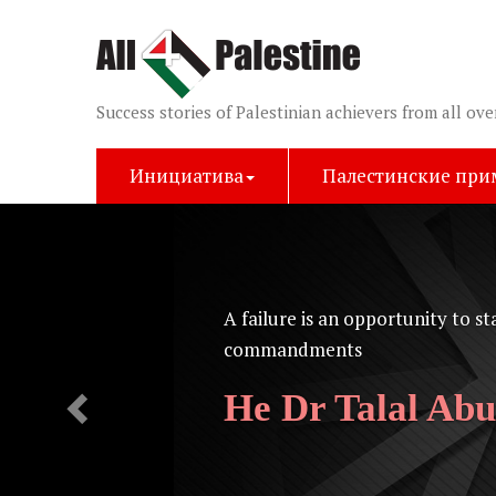
Success stories of Palestinian achievers from all ove
Инициатива
Палестинские пр
Previous