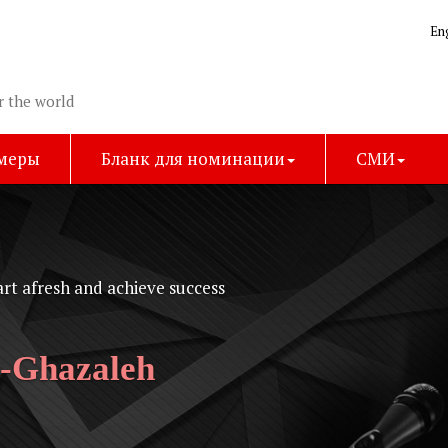
En
r the world
имеры
Бланк для номинации
СМИ
True failur
He Dr