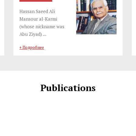
Hassan Saeed Ali
Mansour al-Karmi
(whose nickname was
Abu Ziyad) ...
+ Подробнее
Publications
Because I Love Truth -
The Mind Behind The
T
2026 Edition
Machine (English)